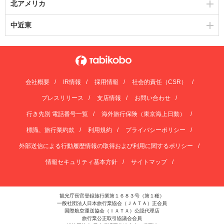
北アメリカ
中近東
会社概要
IR情報
採用情報
社会的責任（CSR）
プレスリリース
支店情報
お問い合わせ
行き先別 電話番号一覧
海外旅行保険（東京海上日動）
標識、旅行業約款
利用規約
プライバシーポリシー
外部送信による行動履歴情報の取得および利用に関するポリシー
情報セキュリティ基本方針
サイトマップ
観光庁長官登録旅行業第１６８３号（第１種）
一般社団法人日本旅行業協会（ＪＡＴＡ）正会員
国際航空運送協会（ＩＡＴＡ）公認代理店
旅行業公正取引協議会会員