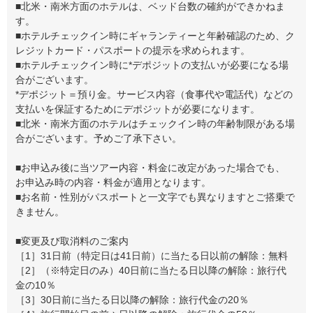
■北米・南米方面のホテルは、ベッド台数の確約ができかねま
す。
■ホテルチェックイン時にギャランティーと年齢確認のため、ク
レジットカード・パスポートの提示を求められます。
■ホテルチェックイン時に*デポジットの支払いが必要になる場
合がございます。
*デポジット＝預り金。サービス内容（食事代や電話代）などの
支払いを保証するためにデポジットが必要になります。
■北米・南米方面のホテルはチェックイン時の年齢制限がある場
合がございます。予めご了承下さい。
■お申込み後に当ツアー内容・料金に改定があった場合でも、
お申込み時の内容・料金が適用となります。
■お名前・性別がパスポートと一文字でも異なりますとご搭乗で
きません。
■変更及び取消料のご案内
［1］31日前（特定日は41日前）に当たる日以前の解除：無料
［2］（※特定日のみ）40日前に当たる日以降の解除：旅行代
金の10％
［3］30日前に当たる日以降の解除：旅行代金の20％