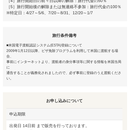
［4］旅行開始日の前々日以降の解除：旅行代金の50％
［5］旅行開始後の解除または無連絡不参加：旅行代金の100％
※特定日：4/27～5/6、7/20～8/31、12/20～1/7
旅行条件備考
■米国電子渡航認証システム(ESTA)登録について
2009年1月12日以降、ビザ免除プログラムを利用して米国に渡航する場
合、
事前にインターネットより、渡航者の身分事項等に関する情報を米国当局
に
通告することが義務化されましたので、必ず事前に登録のうえ渡航くださ
い。
お申し込みについて
申込期限
出発日 14日前 まで販売を行っております。