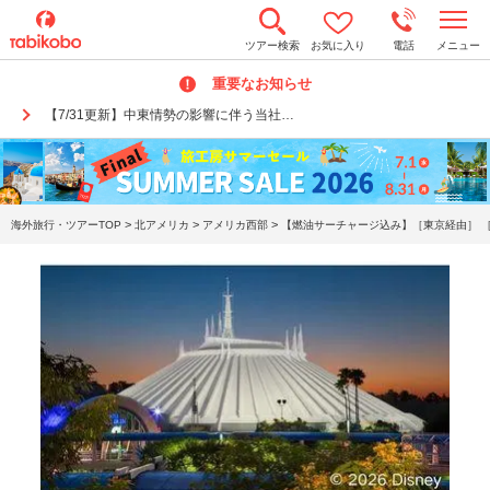
t
ツアー検索
お気に入り
電話
メニュー
o
g
重要なお知らせ
g
l
【7/31更新】中東情勢の影響に伴う当社…
e
n
a
v
i
g
a
>
>
>
海外旅行・ツアーTOP
北アメリカ
アメリカ西部
【燃油サーチャージ込み】［東京経由］ ［
t
i
o
n