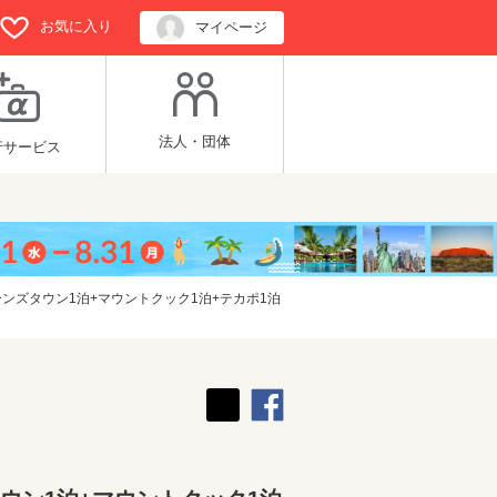
お気に入り
マイページ
法人・団体
行サービス
ンズタウン1泊+マウントクック1泊+テカポ1泊