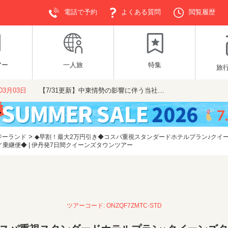
電話で予約
よくある質問
閲覧履歴
アー
一人旅
特集
旅
年03月03日
【7/31更新】中東情勢の影響に伴う当社…
>
ジーランド
◆早割！最大2万円引き◆コスパ重視スタンダードホテルプラン♪クイー
乗継便◆ | 伊丹発7日間クイーンズタウンツアー
ツアーコード: ONZQF7ZMTC-STD