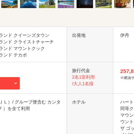
ランド クイーンズタウン
出発地
伊丹
ランド クライストチャーチ
ランド マウントクック
ランド テカポ
旅行代金
257,
2名1室利用
※燃油
/大人1名様
ＪＬ）/ グループ便含む カンタ
ホテル
ハート
Ｆ）を全て利用
同等ク
マウン
ウント
ザ ゴ