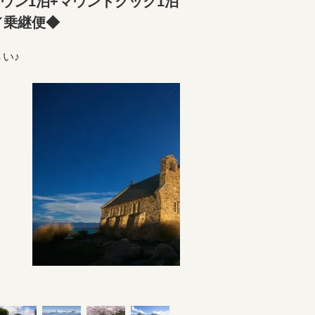
ウン1泊+マウントクック1泊
／乗継便◆
い♪