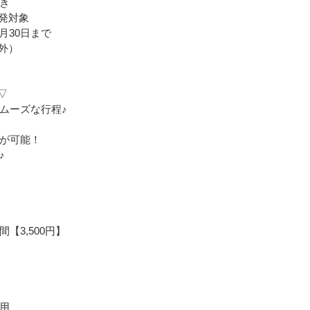
引き
出発対象
1月30日まで
外）
▽
ムーズな行程♪
が可能！
♪
】
【3,500円】
用