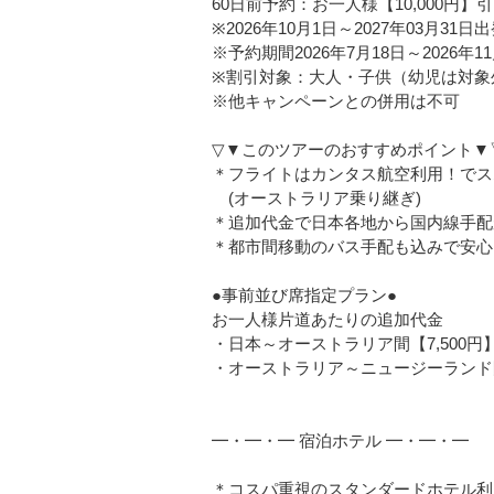
60日前予約：お一人様【10,000円】
※2026年10月1日～2027年03月31日
※予約期間2026年7月18日～2026年1
※割引対象：大人・子供（幼児は対象
※他キャンペーンとの併用は不可
▽▼このツアーのおすすめポイント▼
＊フライトはカンタス航空利用！でス
(オーストラリア乗り継ぎ)
＊追加代金で日本各地から国内線手配
＊都市間移動のバス手配も込みで安心
●事前並び席指定プラン●
お一人様片道あたりの追加代金
・日本～オーストラリア間【7,500円
・オーストラリア～ニュージーランド間
━・━・━ 宿泊ホテル ━・━・━
＊コスパ重視のスタンダードホテル利