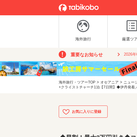
海外旅行
厳選ツ
重要なお知らせ
2026
>
>
海外旅行・ツアーTOP
オセアニア
ニュー
+クライストチャーチ1泊【7日間】◆伊丹発着／