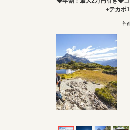
◆早割！最大2万円引き◆コ
+テカポ
各