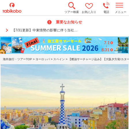
t
ツアー検索
お気に入り
電話
メニュー
o
g
重要なお知らせ
g
l
【7/31更新】中東情勢の影響に伴う当社…
e
n
a
v
i
g
a
>
>
>
海外旅行・ツアーTOP
ヨーロッパ
スペイン
【燃油サーチャージ込み】【大阪夕方発/カタール
t
i
o
n