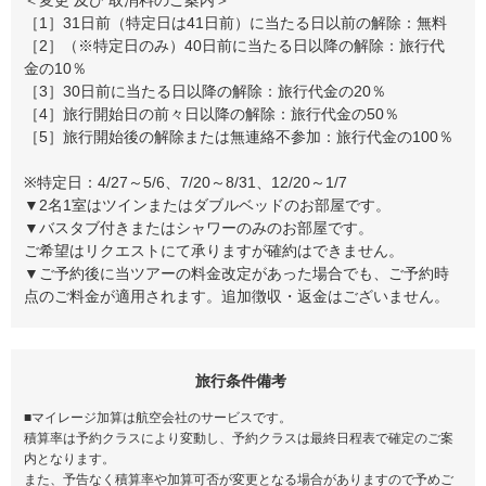
［1］31日前（特定日は41日前）に当たる日以前の解除：無料
［2］（※特定日のみ）40日前に当たる日以降の解除：旅行代
金の10％
［3］30日前に当たる日以降の解除：旅行代金の20％
［4］旅行開始日の前々日以降の解除：旅行代金の50％
［5］旅行開始後の解除または無連絡不参加：旅行代金の100％
※特定日：4/27～5/6、7/20～8/31、12/20～1/7
▼2名1室はツインまたはダブルベッドのお部屋です。
▼バスタブ付きまたはシャワーのみのお部屋です。
ご希望はリクエストにて承りますが確約はできません。
▼ご予約後に当ツアーの料金改定があった場合でも、ご予約時
点のご料金が適用されます。追加徴収・返金はございません。
旅行条件備考
■マイレージ加算は航空会社のサービスです。
積算率は予約クラスにより変動し、予約クラスは最終日程表で確定のご案
内となります。
また、予告なく積算率や加算可否が変更となる場合がありますので予めご