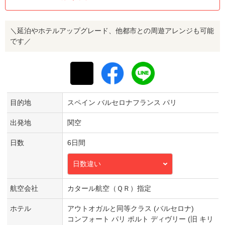
＼延泊やホテルアップグレード、他都市との周遊アレンジも可能
です／
目的地
スペイン バルセロナフランス パリ
出発地
関空
日数
6日間
日数違い
航空会社
カタール航空（ＱＲ）指定
ホテル
アウトオガルと同等クラス (バルセロナ)
コンフォート パリ ポルト ディヴリー (旧 キリ