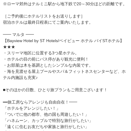
※ローマ郊外はテルミニ駅から地下鉄で20～30分ほどの距離です。
［ご予約後にホテルリストをお送りします］
宿泊ホテルは最終日程表にてご案内いたします。
━━ マルタ ━━
【Bayview Hotel by ST Hotels/ベイビュー ホテル バイSTホテル】
★★★
・スリーマ地区に位置する3つ星ホテル。
・ホテルの目の前にバス停があり観光に便利！
・お部屋は木を基調としたシンプルな内装です。
・海を見渡せる屋上プールやスパ＆フィットネスセンターなど、ホ
テル内施設も充実♪
■そのほかの日数、ひとり旅プランもご用意ございます！
━━旅工房ならアレンジも自由自在！━━
「ホテルをアレンジしたい！」
「ついでに他の都市、他の国も周遊したい！」
「ハネムーン、カップルで特別な旅行がしたい」
「遠くに住むお友だちや家族と旅行がしたい」