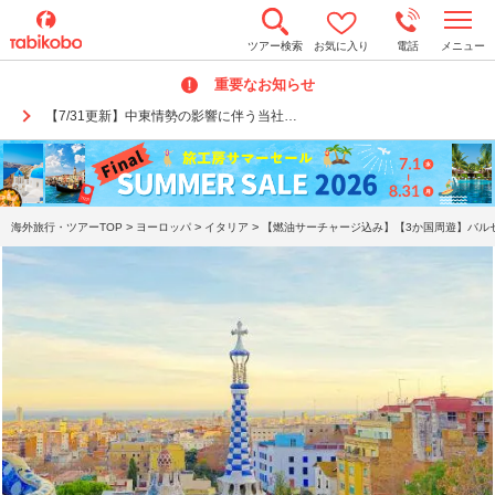
t
ツアー検索
お気に入り
電話
メニュー
o
g
重要なお知らせ
g
l
【7/31更新】中東情勢の影響に伴う当社…
e
n
a
v
i
g
a
>
>
>
海外旅行・ツアーTOP
ヨーロッパ
イタリア
【燃油サーチャージ込み】【3か国周遊】バルセ
t
i
o
n