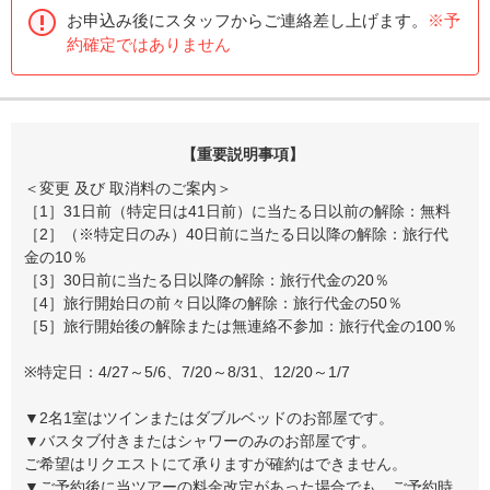
お申込み後にスタッフからご連絡差し上げます。
※予
約確定ではありません
【重要説明事項】
＜変更 及び 取消料のご案内＞
［1］31日前（特定日は41日前）に当たる日以前の解除：無料
［2］（※特定日のみ）40日前に当たる日以降の解除：旅行代
金の10％
［3］30日前に当たる日以降の解除：旅行代金の20％
［4］旅行開始日の前々日以降の解除：旅行代金の50％
［5］旅行開始後の解除または無連絡不参加：旅行代金の100％
※特定日：4/27～5/6、7/20～8/31、12/20～1/7
▼2名1室はツインまたはダブルベッドのお部屋です。
▼バスタブ付きまたはシャワーのみのお部屋です。
ご希望はリクエストにて承りますが確約はできません。
▼ご予約後に当ツアーの料金改定があった場合でも、ご予約時