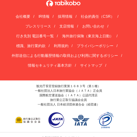
会社概要
IR情報
採用情報
社会的責任（CSR）
プレスリリース
支店情報
お問い合わせ
行き先別 電話番号一覧
海外旅行保険（東京海上日動）
標識、旅行業約款
利用規約
プライバシーポリシー
外部送信による行動履歴情報の取得および利用に関するポリシー
情報セキュリティ基本方針
サイトマップ
観光庁長官登録旅行業第１６８３号（第１種）
一般社団法人日本旅行業協会（ＪＡＴＡ）正会員
国際航空運送協会（ＩＡＴＡ）公認代理店
旅行業公正取引協議会会員
一般社団法人 日本経済団体連合会（経団連）