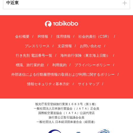
中近東
会社概要
IR情報
採用情報
社会的責任（CSR）
プレスリリース
支店情報
お問い合わせ
行き先別 電話番号一覧
海外旅行保険（東京海上日動）
標識、旅行業約款
利用規約
プライバシーポリシー
外部送信による行動履歴情報の取得および利用に関するポリシー
情報セキュリティ基本方針
サイトマップ
観光庁長官登録旅行業第１６８３号（第１種）
一般社団法人日本旅行業協会（ＪＡＴＡ）正会員
国際航空運送協会（ＩＡＴＡ）公認代理店
旅行業公正取引協議会会員
一般社団法人 日本経済団体連合会（経団連）