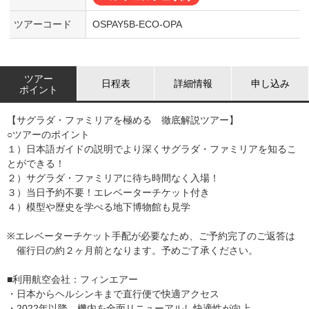
ツアーコード
OSPAY5B-ECO-OPA
ツアー
日程表
詳細情報
申し込み
ポイント
【サグラダ・ファミリアを極める 徹底解説ツアー】
○ツアーのポイント
１）日本語ガイドの説明でより深くサグラダ・ファミリアを知るこ
とができる！
２）サグラダ・ファミリアに待ち時間なく入場！
３）当日予約不要！エレベーターチケット付き
４）模型や歴史を学べる地下博物館も見学
※エレベーターチケット手配が必要なため、ご予約完了のご返答は
催行日の約２ヶ月前となります。予めご了承ください。
■利用航空会社：フィンエアー
・日本からヘルシンキまで直行便で快適アクセス
・2022年以降、機内を全面リニューアルし快適性が向上