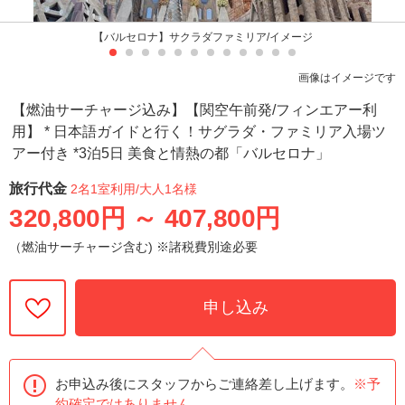
【バルセロナ】サクラダファミリア/イメージ
画像はイメージです
【燃油サーチャージ込み】【関空午前発/フィンエアー利
用】 * 日本語ガイドと行く！サグラダ・ファミリア入場ツ
アー付き *3泊5日 美食と情熱の都「バルセロナ」
旅行代金
2名1室利用
/大人1名様
320,800円
～
407,800円
（燃油サーチャージ含む) ※諸税費別途必要
申し込み
お申込み後にスタッフからご連絡差し上げます。
※予
約確定ではありません