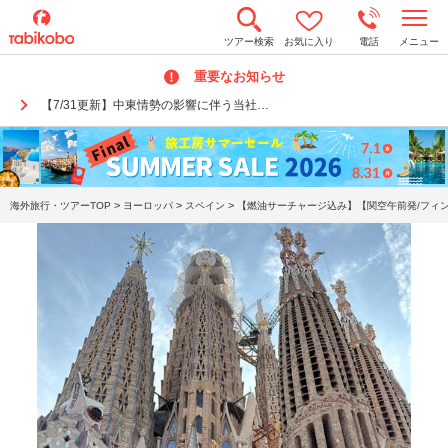
t
ツアー検索
お気に入り
電話
メニュー
o
g
重要なお知らせ
g
l
【7/31更新】中東情勢の影響に伴う当社…
e
n
a
v
i
g
a
>
>
>
海外旅行・ツアーTOP
ヨーロッパ
スペイン
【燃油サーチャージ込み】【関空午前発/フィンエ
t
i
o
n