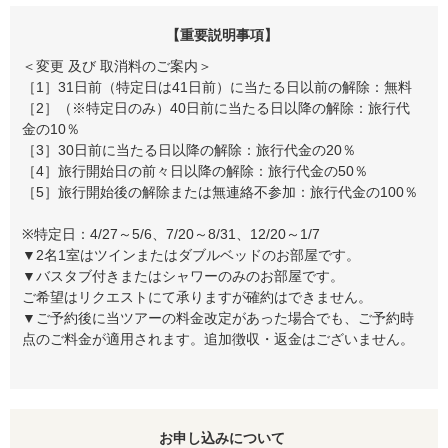
【重要説明事項】
＜変更 及び 取消料のご案内＞
［1］31日前（特定日は41日前）に当たる日以前の解除：無料
［2］（※特定日のみ）40日前に当たる日以降の解除：旅行代
金の10％
［3］30日前に当たる日以降の解除：旅行代金の20％
［4］旅行開始日の前々日以降の解除：旅行代金の50％
［5］旅行開始後の解除または無連絡不参加：旅行代金の100％
※特定日：4/27～5/6、7/20～8/31、12/20～1/7
▼2名1室はツインまたはダブルベッドのお部屋です。
▼バスタブ付きまたはシャワーのみのお部屋です。
ご希望はリクエストにて承りますが確約はできません。
▼ご予約後に当ツアーの料金改定があった場合でも、ご予約時
点のご料金が適用されます。追加徴収・返金はございません。
お申し込みについて