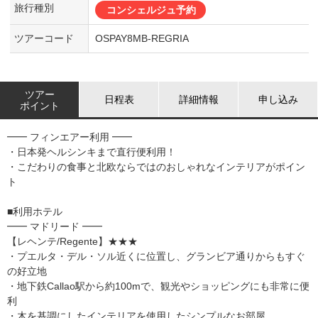
旅行種別
コンシェルジュ予約
ツアーコード
OSPAY8MB-REGRIA
ツアー
日程表
詳細情報
申し込み
ポイント
━━ フィンエアー利用 ━━
・日本発ヘルシンキまで直行便利用！
・こだわりの食事と北欧ならではのおしゃれなインテリアがポイン
ト
■利用ホテル
━━ マドリード ━━
【レヘンテ/Regente】★★★
・プエルタ・デル・ソル近くに位置し、グランビア通りからもすぐ
の好立地
・地下鉄Callao駅から約100mで、観光やショッピングにも非常に便
利
・木を基調にしたインテリアを使用したシンプルなお部屋