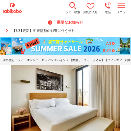
t
ツアー検索
お気に入り
電話
メニュー
o
g
重要なお知らせ
g
l
【7/31更新】中東情勢の影響に伴う当社…
e
n
a
v
i
g
a
>
>
>
海外旅行・ツアーTOP
ヨーロッパ
スペイン
【燃油サーチャージ込み】【フィンエアー利用】
t
i
o
n