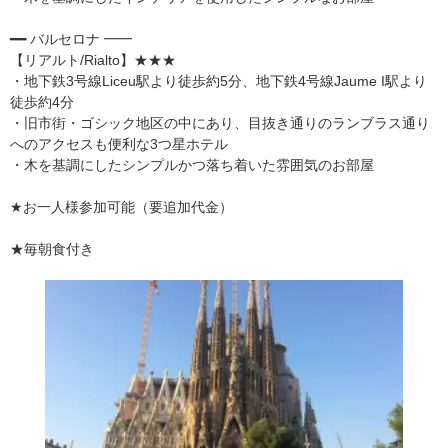
━━ バルセロナ ━━
【リアルト/Rialto】★★★
・地下鉄3号線Liceu駅より徒歩約5分、地下鉄4号線Jaume I駅より
徒歩約4分
・旧市街・ゴシック地区の中にあり、目抜き通りのランブラス通り
へのアクセスも便利な3つ星ホテル
・木を基調にしたシンプルかつ落ち着いた雰囲気のお部屋
★お一人様参加可能（要追加代金）
★毎朝食付き