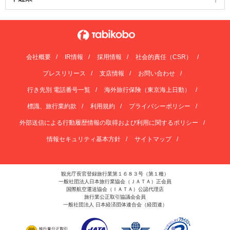
会社概要
IR情報
採用情報
社会的責任（CSR）
プレスリリース
支店情報
お問い合わせ
行き先別 電話番号一覧
海外旅行保険（東京海上日動）
標識、旅行業約款
利用規約
プライバシーポリシー
外部送信による行動履歴情報の取得および利用に関するポリシー
情報セキュリティ基本方針
サイトマップ
観光庁長官登録旅行業第１６８３号（第１種）
一般社団法人日本旅行業協会（ＪＡＴＡ）正会員
国際航空運送協会（ＩＡＴＡ）公認代理店
旅行業公正取引協議会会員
一般社団法人 日本経済団体連合会（経団連）