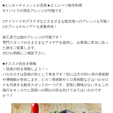
■エンターテイメントが充実★エミレーツ航空利用
※ドバイでの滞在アレンジが可能です。
□マドリードやグラナダなどさまざまな観光地へのアレンジも可能！
□オプショナルツアーも多数存在！
旅工房では旅のアレンジが可能です！
専門スタッフがさまざまなアイデアを提供し、お客様に本当に合っ
た旅をご提案します。
ぜひお気軽にご相談下さい。
■オススメ街歩き情報
～芸術の街を堪能しよう！～
バルセロナは芸術の街として有名です！街には大小50ヶ所の美術館
や博物館が存在します。ピカソ美術館やミロ美術館などはバルセロ
ナを代表する観光スポットの一つです。芸術に興味がない方もこの
旅行をキッカケに芸術への関心の目を向けてみてはいかがです
か？？