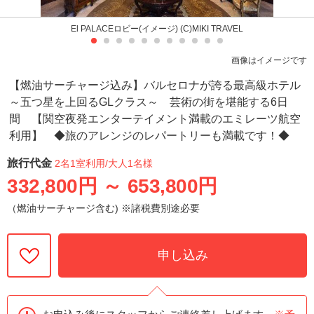
El PALACEロビー(イメージ) (C)MIKI TRAVEL
画像はイメージです
【燃油サーチャージ込み】バルセロナが誇る最高級ホテル
～五つ星を上回るGLクラス～ 芸術の街を堪能する6日
間 【関空夜発エンターテイメント満載のエミレーツ航空
利用】 ◆旅のアレンジのレパートリーも満載です！◆
旅行代金
2名1室利用
/大人1名様
332,800円
～
653,800円
（燃油サーチャージ含む) ※諸税費別途必要
申し込み