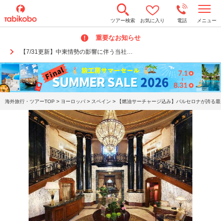
t
ツアー検索
お気に入り
電話
メニュー
o
g
重要なお知らせ
g
l
【7/31更新】中東情勢の影響に伴う当社…
e
n
a
v
i
g
a
>
>
>
海外旅行・ツアーTOP
ヨーロッパ
スペイン
【燃油サーチャージ込み】バルセロナが誇る最
t
i
o
n