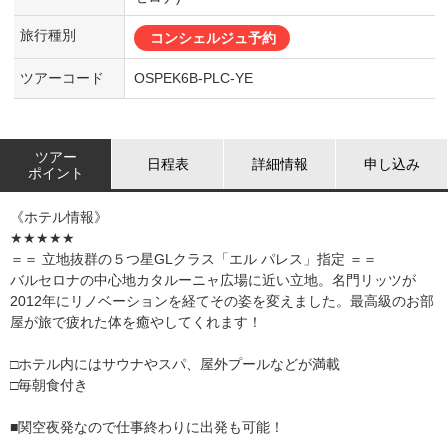
旅行種別
コンシェルジュ予約
ツアーコード
OSPEK6B-PLC-YE
ツアー
日程表
詳細情報
申し込み
ポイント
《ホテル情報》
★★★★★
＝＝ 立地抜群の５つ星GLクラス「エル パレス」指定 ＝＝
バルセロナの中心地カタルーニャ広場に近い立地。名門リッツが
2012年にリノベーションを経てその姿を変えました。最高級のお部
屋が旅で疲れた体を癒やしてくれます！
□ホテル内にはサウナやスパ、屋外プールなどが満載
□毎朝食付き
■関空夜発なので仕事終わりに出発も可能！