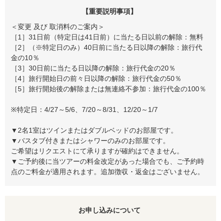
【重要説明事項】
＜変更 及び 取消料のご案内＞
［1］31日前（特定日は41日前）に当たる日以前の解除：無料
［2］（※特定日のみ）40日前に当たる日以降の解除：旅行代
金の10％
［3］30日前に当たる日以降の解除：旅行代金の20％
［4］旅行開始日の前々日以降の解除：旅行代金の50％
［5］旅行開始後の解除または無連絡不参加：旅行代金の100％
※特定日：4/27～5/6、7/20～8/31、12/20～1/7
▼2名1室はツインまたはダブルベッドのお部屋です。
▼バスタブ付きまたはシャワーのみのお部屋です。
ご希望はリクエストにて承りますが確約はできません。
▼ご予約後に当ツアーの料金改定があった場合でも、ご予約時
点のご料金が適用されます。追加徴収・返金はございません。
お申し込みについて