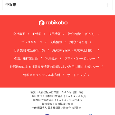
中近東
会社概要
IR情報
採用情報
社会的責任（CSR）
プレスリリース
支店情報
お問い合わせ
行き先別 電話番号一覧
海外旅行保険（東京海上日動）
標識、旅行業約款
利用規約
プライバシーポリシー
外部送信による行動履歴情報の取得および利用に関するポリシー
情報セキュリティ基本方針
サイトマップ
観光庁長官登録旅行業第１６８３号（第１種）
一般社団法人日本旅行業協会（ＪＡＴＡ）正会員
国際航空運送協会（ＩＡＴＡ）公認代理店
旅行業公正取引協議会会員
一般社団法人 日本経済団体連合会（経団連）