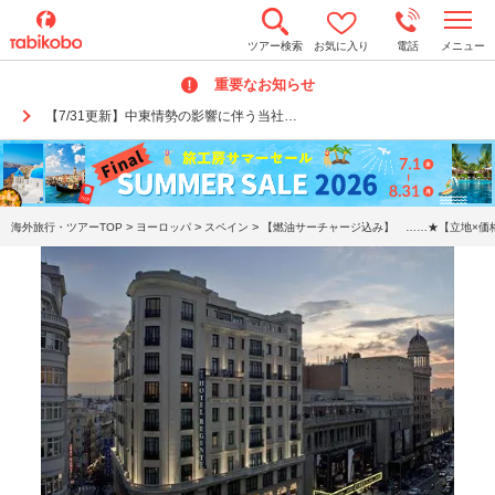
t
ツアー検索
お気に入り
電話
メニュー
o
g
重要なお知らせ
g
l
【7/31更新】中東情勢の影響に伴う当社…
e
n
a
v
i
g
a
>
>
>
海外旅行・ツアーTOP
ヨーロッパ
スペイン
【燃油サーチャージ込み】 ……★【立地×価格
t
i
o
n