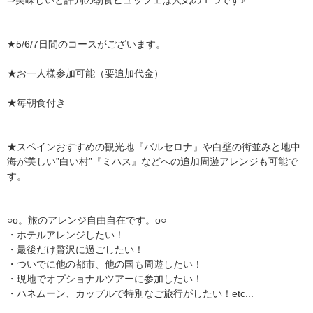
★5/6/7日間のコースがございます。
★お一人様参加可能（要追加代金）
★毎朝食付き
★スペインおすすめの観光地『バルセロナ』や白壁の街並みと地中
海が美しい”白い村”『ミハス』などへの追加周遊アレンジも可能で
す。
○o。旅のアレンジ自由自在です。o○
・ホテルアレンジしたい！
・最後だけ贅沢に過ごしたい！
・ついでに他の都市、他の国も周遊したい！
・現地でオプショナルツアーに参加したい！
・ハネムーン、カップルで特別なご旅行がしたい！etc...