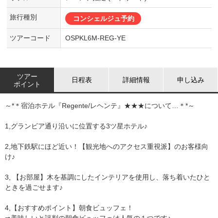
旅行種別
コンシェルジュ予約
ツアーコード
OSPKL6M-REG-YE
ツアー
日程表
詳細情報
申し込み
ポイント
～*＊宿泊ホテル『Regente/レヘンテ』★★★について…＊*～
1,グランビア通り沿いに位置する3ツ星ホテル♪
2,地下鉄駅にほど近い！【観光地へのアクセス重視派】のお客様向
け♪
3, 【お部屋】木を基調にしたインテリアを使用し、落ち着いたひと
ときを過ごせます♪
4,【おすすめポイント】朝食ビュッフェ！
⇒美味しいと評判の朝食ビュッフェは人気の１つです♪