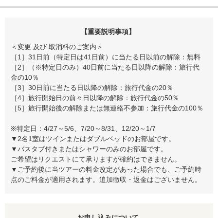
【重要説明事項】
＜変更 及び 取消料のご案内＞
［1］31日前（特定日は41日前）に当たる日以前の解除：無料
［2］（※特定日のみ）40日前に当たる日以降の解除：旅行代
金の10％
［3］30日前に当たる日以降の解除：旅行代金の20％
［4］旅行開始日の前々日以降の解除：旅行代金の50％
［5］旅行開始後の解除または無連絡不参加：旅行代金の100％
※特定日：4/27～5/6、7/20～8/31、12/20～1/7
▼2名1室はツインまたはダブルベッドのお部屋です。
▼バスタブ付きまたはシャワーのみのお部屋です。
ご希望はリクエストにて承りますが確約はできません。
▼ご予約後に当ツアーの料金改定があった場合でも、ご予約時
点のご料金が適用されます。追加徴収・返金はございません。
お申し込みについて