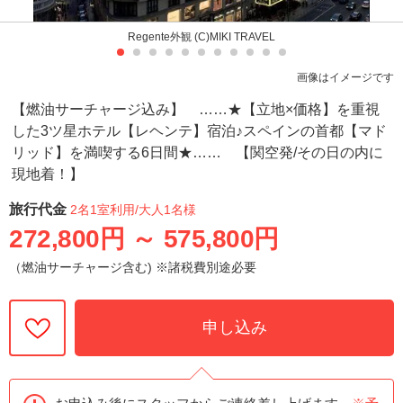
Regente外観 (C)MIKI TRAVEL
画像はイメージです
【燃油サーチャージ込み】 ……★【立地×価格】を重視
した3ツ星ホテル【レヘンテ】宿泊♪スペインの首都【マド
リッド】を満喫する6日間★…… 【関空発/その日の内に
現地着！】
旅行代金
2名1室利用
/大人1名様
272,800円
～
575,800円
（燃油サーチャージ含む) ※諸税費別途必要
申し込み