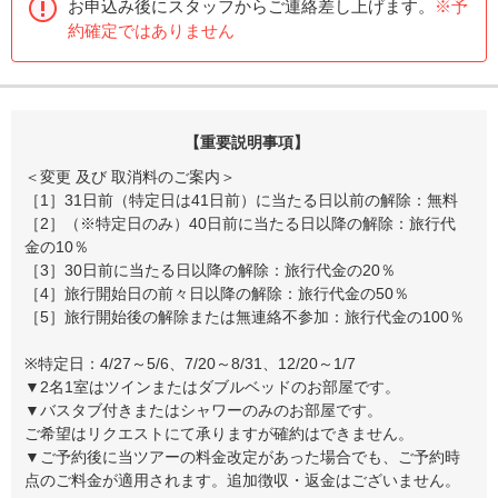
お申込み後にスタッフからご連絡差し上げます。
※予
約確定ではありません
【重要説明事項】
＜変更 及び 取消料のご案内＞
［1］31日前（特定日は41日前）に当たる日以前の解除：無料
［2］（※特定日のみ）40日前に当たる日以降の解除：旅行代
金の10％
［3］30日前に当たる日以降の解除：旅行代金の20％
［4］旅行開始日の前々日以降の解除：旅行代金の50％
［5］旅行開始後の解除または無連絡不参加：旅行代金の100％
※特定日：4/27～5/6、7/20～8/31、12/20～1/7
▼2名1室はツインまたはダブルベッドのお部屋です。
▼バスタブ付きまたはシャワーのみのお部屋です。
ご希望はリクエストにて承りますが確約はできません。
▼ご予約後に当ツアーの料金改定があった場合でも、ご予約時
点のご料金が適用されます。追加徴収・返金はございません。