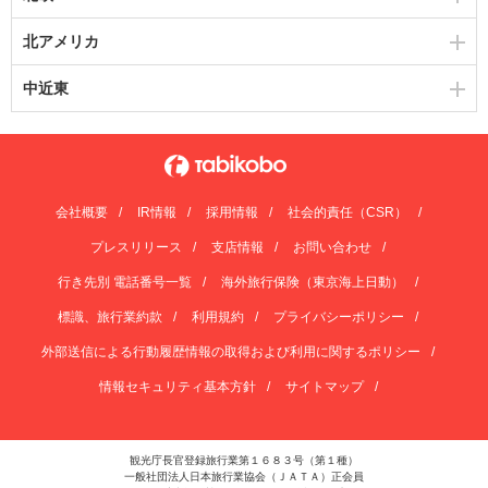
北アメリカ
中近東
会社概要
IR情報
採用情報
社会的責任（CSR）
プレスリリース
支店情報
お問い合わせ
行き先別 電話番号一覧
海外旅行保険（東京海上日動）
標識、旅行業約款
利用規約
プライバシーポリシー
外部送信による行動履歴情報の取得および利用に関するポリシー
情報セキュリティ基本方針
サイトマップ
観光庁長官登録旅行業第１６８３号（第１種）
一般社団法人日本旅行業協会（ＪＡＴＡ）正会員