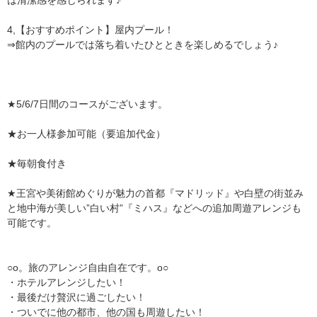
4,【おすすめポイント】屋内プール！
⇒館内のプールでは落ち着いたひとときを楽しめるでしょう♪
★5/6/7日間のコースがございます。
★お一人様参加可能（要追加代金）
★毎朝食付き
★王宮や美術館めぐりが魅力の首都『マドリッド』や白壁の街並み
と地中海が美しい”白い村”『ミハス』などへの追加周遊アレンジも
可能です。
○o。旅のアレンジ自由自在です。o○
・ホテルアレンジしたい！
・最後だけ贅沢に過ごしたい！
・ついでに他の都市、他の国も周遊したい！