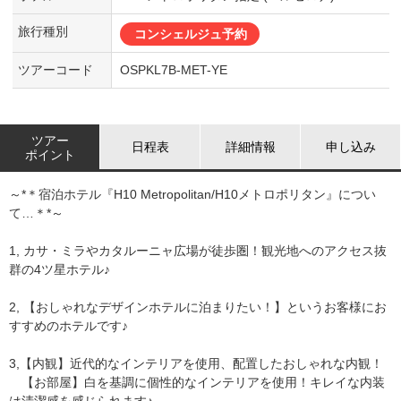
旅行種別
コンシェルジュ予約
ツアーコード
OSPKL7B-MET-YE
ツアー
日程表
詳細情報
申し込み
ポイント
～*＊宿泊ホテル『H10 Metropolitan/H10メトロポリタン』につい
て…＊*～
1, カサ・ミラやカタルーニャ広場が徒歩圏！観光地へのアクセス抜
群の4ツ星ホテル♪
2, 【おしゃれなデザインホテルに泊まりたい！】というお客様にお
すすめのホテルです♪
3,【内観】近代的なインテリアを使用、配置したおしゃれな内観！
【お部屋】白を基調に個性的なインテリアを使用！キレイな内装
は清潔感を感じられます♪