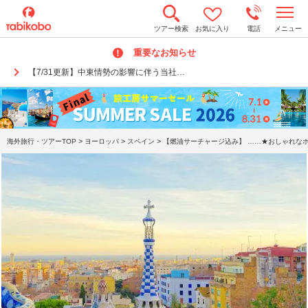
t
ツアー検索
お気に入り
電話
メニュー
o
g
重要なお知らせ
g
l
【7/31更新】中東情勢の影響に伴う当社…
e
n
a
v
i
g
a
>
>
>
海外旅行・ツアーTOP
ヨーロッパ
スペイン
【燃油サーチャージ込み】 ……★おしゃれなホ
t
i
o
n