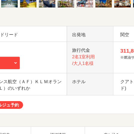
マドリード
出発地
関空
旅行代金
311,
2名1室利用
※燃油
/大人1名様
ンス航空（ＡＦ）ＫＬＭオラン
ホテル
クアト
Ｌ）のいずれか
ド)
ルジュ予約