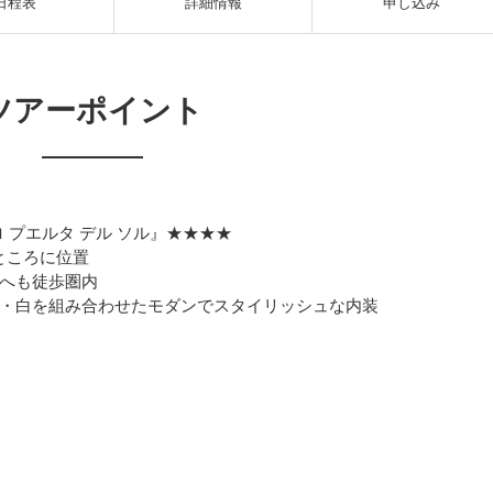
日程表
詳細情報
申し込み
ツアーポイント
ol/クアトロ プエルタ デル ソル』★★★★
ところに位置
へも徒歩圏内
・白を組み合わせたモダンでスタイリッシュな内装