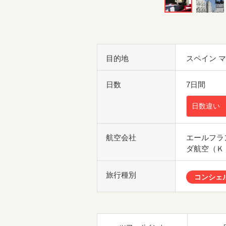
目的地
スペイン 
日数
7日間
日数違い
航空会社
エールフラ
ダ航空（Ｋ
旅行種別
コンシェ