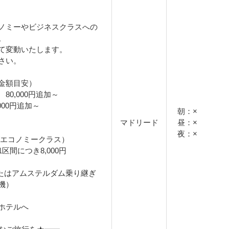
ノミーやビジネスクラスへの
。
て変動いたします。
さい。
金額目安）
0,000円追加～
000円追加～
朝：×
マドリード
昼：×
夜：×
/エコノミークラス）
区間につき8,000円
パリまたはアムステルダム乗り継ぎ
機）
ホテルへ