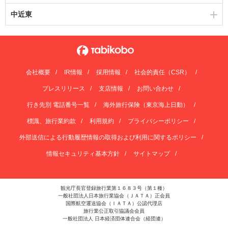
中近東
会社概要
IR情報
採用情報
社会的責任（CSR）
プレスリリース
支店情報
お問い合わせ
行き先別 電話番号一覧
海外旅行保険（東京海上日動）
標識、旅行業約款
利用規約
プライバシーポリシー
外部送信による行動履歴情報の取得および利用に関するポリシー
情報セキュリティ基本方針
サイトマップ
観光庁長官登録旅行業第１６８３号（第１種）
一般社団法人日本旅行業協会（ＪＡＴＡ）正会員
国際航空運送協会（ＩＡＴＡ）公認代理店
旅行業公正取引協議会会員
一般社団法人 日本経済団体連合会（経団連）