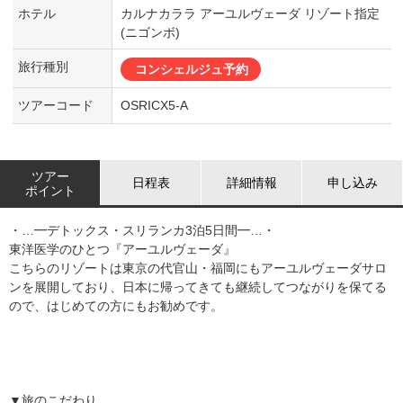
ホテル
カルナカララ アーユルヴェーダ リゾート指定
(ニゴンボ)
旅行種別
コンシェルジュ予約
ツアーコード
OSRICX5-A
ツアー
日程表
詳細情報
申し込み
ポイント
・…━デトックス・スリランカ3泊5日間━…・
東洋医学のひとつ『アーユルヴェーダ』
こちらのリゾートは東京の代官山・福岡にもアーユルヴェーダサロ
ンを展開しており、日本に帰ってきても継続してつながりを保てる
ので、はじめての方にもお勧めです。
▼旅のこだわり