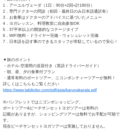
1．アーユルヴェーダ（1日：90分×2回=計180分）
2．専門ドクターの問診（初回・最終日のみ日本語通訳有）
3．お食事はドクターのアドバイスに基づいたメニュー
4．ヨガレッスン、料理教室に自由参加OK
5．37平米以上の開放的なコテージタイプ
6．WIFI無料・ドライヤー完備・ウォシュレット完備
7．日本語を話す事のできるスタッフが常駐しているので安心！
▼旅のポイント
・ホテル-空港間の送迎付き（英語ドライバーガイド）
・朝、昼、夕の食事付プラン
・通常有料のボートツアー、ニコンボシティーツアーが無料！
詳しくはこちらもご覧ください
https://www.tabikobo.com/pdf/asia/karunakarala.pdf
※パンフレットではニゴンボショッピング、
ボートツアー&ビーチサンセットヨガツアーは有料の
記載がありますが、ショッピングツアーは無料でお手配が可能で
す。
現在ビーチサンセットヨガツアーは実施しておりません。