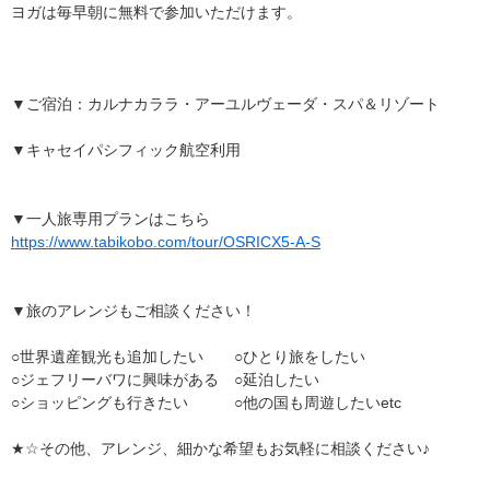
ヨガは毎早朝に無料で参加いただけます。
▼ご宿泊：カルナカララ・アーユルヴェーダ・スパ＆リゾート
▼キャセイパシフィック航空利用
▼一人旅専用プランはこちら
https://www.tabikobo.com/tour/OSRICX5-A-S
▼旅のアレンジもご相談ください！
○世界遺産観光も追加したい ○ひとり旅をしたい
○ジェフリーバワに興味がある ○延泊したい
○ショッピングも行きたい ○他の国も周遊したいetc
★☆その他、アレンジ、細かな希望もお気軽に相談ください♪