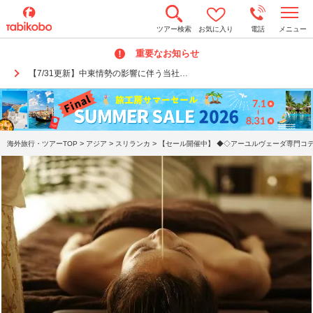
t
ツアー検索
お気に入り
電話
メニュー
o
g
重要なお知らせ
g
l
【7/31更新】中東情勢の影響に伴う当社…
e
n
a
v
i
g
a
>
>
>
海外旅行・ツアーTOP
アジア
スリランカ
【セール開催中】 ◆◇アーユルヴェーダ専門コテ
t
i
o
n