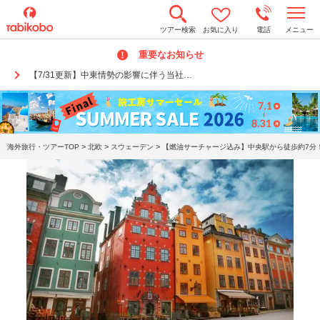
t
ツアー検索
お気に入り
電話
メニュー
o
g
重要なお知らせ
g
l
【7/31更新】中東情勢の影響に伴う当社…
e
n
a
v
i
g
a
>
>
>
海外旅行・ツアーTOP
北欧
スウェーデン
【燃油サーチャージ込み】中央駅から徒歩約7分！
t
i
o
n