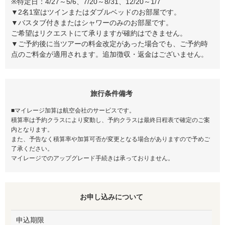
※特定日：4/27～5/6、7/20～8/31、12/20～1/7
▼2名1室はツインまたはダブルベッドのお部屋です。
▼バスタブ付きまたはシャワーのみのお部屋です。
ご希望はリクエストにて承りますが確約はできません。
▼ご予約後に当ツアーの料金改定があった場合でも、ご予約時
点のご料金が適用されます。追加徴収・返金はございません。
旅行条件備考
■マイレージ加算は航空会社のサービスです。
積算率は予約クラスにより変動し、予約クラスは最終日程表で確定のご案
内となります。
また、予告なく積算率や加算可否が変更となる場合がありますので予めご
了承ください。
マイレージでのアップグレード手続きは承っておりません。
お申し込みについて
申込期限