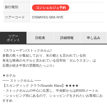
旅行種別
コンシェルジュ予約
ツアーコード
OSWAY6S-SKK-NYE
ツアー
日程表
詳細情報
申し込み
ポイント
《スウェーデン/ストックホルム》
多数の島々が集結しており、水の都とも言われている街
有名な映画のモデルと言われている旧市街「ガムラスタン」は
石畳が続き中世の雰囲気たっぷり♪
▼ホテル
━━ ストックホルム ━━
【スカンディック クララ/Scandic Klara】★★★★
・ストックホルムの中心に位置し、中央駅からは約500メートル
・ショッピング街にあるので、ショッピングをされたいお客様にお
すすめ