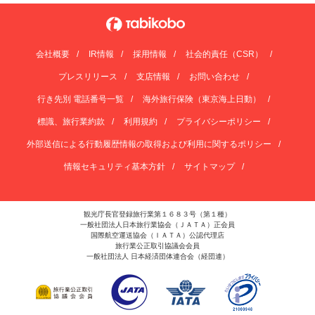
会社概要
IR情報
採用情報
社会的責任（CSR）
プレスリリース
支店情報
お問い合わせ
行き先別 電話番号一覧
海外旅行保険（東京海上日動）
標識、旅行業約款
利用規約
プライバシーポリシー
外部送信による行動履歴情報の取得および利用に関するポリシー
情報セキュリティ基本方針
サイトマップ
観光庁長官登録旅行業第１６８３号（第１種）
一般社団法人日本旅行業協会（ＪＡＴＡ）正会員
国際航空運送協会（ＩＡＴＡ）公認代理店
旅行業公正取引協議会会員
一般社団法人 日本経済団体連合会（経団連）