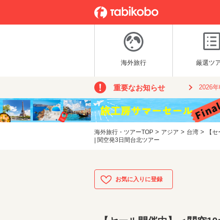
海外旅行
厳選ツ
重要なお知らせ
2026
>
>
>
海外旅行・ツアーTOP
アジア
台湾
【セ
| 関空発3日間台北ツアー