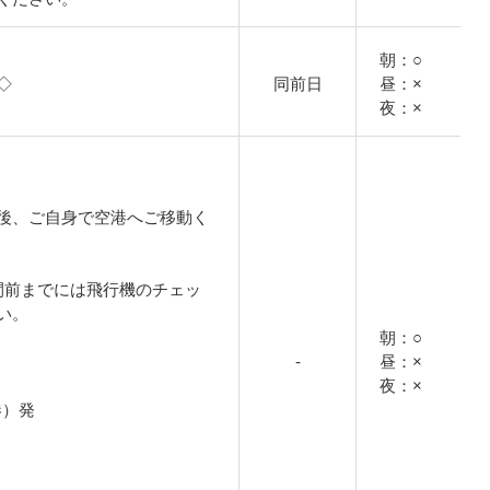
朝：○
◇
同前日
昼：×
夜：×
後、ご自身で空港へご移動く
前までには飛行機のチェッ
い。
朝：○
-
昼：×
夜：×
港）発