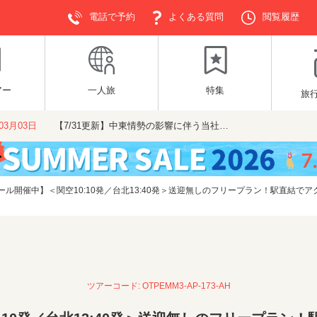
電話で予約
よくある質問
閲覧履歴
アー
一人旅
特集
旅
年03月03日
【7/31更新】中東情勢の影響に伴う当社…
ール開催中】＜関空10:10発／台北13:40発＞送迎無しのフリープラン！駅直結で
ツアーコード: OTPEMM3-AP-173-AH