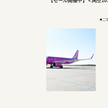
【セール開催中】＜関空10
■ご