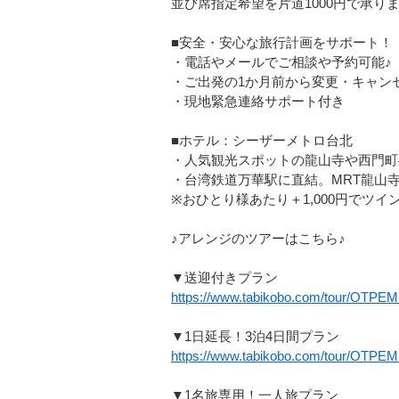
並び席指定希望を片道1000円で承り
■安全・安心な旅行計画をサポート！
・電話やメールでご相談や予約可能♪
・ご出発の1か月前から変更・キャンセ
・現地緊急連絡サポート付き
■ホテル：シーザーメトロ台北
・人気観光スポットの龍山寺や西門町
・台湾鉄道万華駅に直結。MRT龍山寺
※おひとり様あたり＋1,000円でツ
♪アレンジのツアーはこちら♪
▼送迎付きプラン
https://www.tabikobo.com/tour/OTPE
▼1日延長！3泊4日間プラン
https://www.tabikobo.com/tour/OTP
▼1名旅専用！一人旅プラン