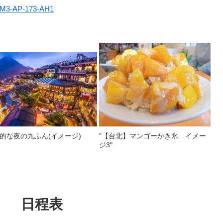
EMM3-AP-173-AH1
的な夜の九ふん(イメージ)
"【台北】マンゴーかき氷 イメー
ジ3"
日程表