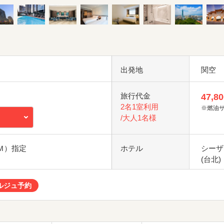
出発地
関空
旅行代金
47,80
2名1室利用
※燃油
/大人1名様
ＭＭ）指定
ホテル
シーザ
(台北)
ルジュ予約