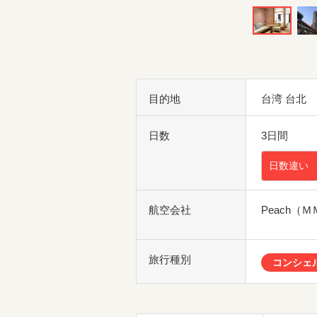
目的地
台湾 台北
日数
3日間
日数違い
航空会社
Peach（
旅行種別
コンシェ