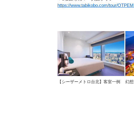
https://www.tabikobo.com/tour/OTP
【シーザーメトロ台北】客室一例
幻想