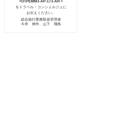
<OTPEMM3-AP-173-AH >
をトラベル・コンシェルジュに
お伝えください。
総合旅行業務取扱管理者
今井 伸作、山下 飛鳥