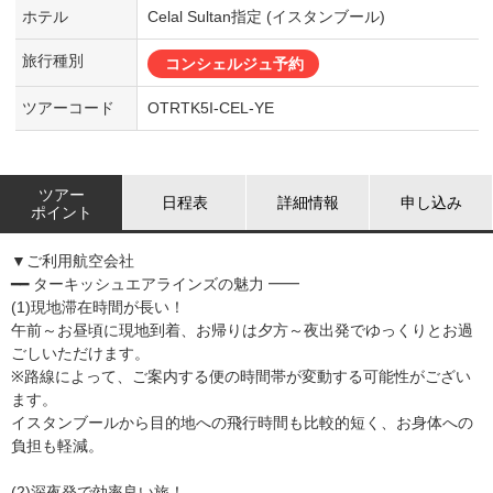
ホテル
Celal Sultan指定 (イスタンブール)
旅行種別
コンシェルジュ予約
ツアーコード
OTRTK5I-CEL-YE
ツアー
日程表
詳細情報
申し込み
ポイント
▼ご利用航空会社
━━ ターキッシュエアラインズの魅力 ━━
(1)現地滞在時間が長い！
午前～お昼頃に現地到着、お帰りは夕方～夜出発でゆっくりとお過
ごしいただけます。
※路線によって、ご案内する便の時間帯が変動する可能性がござい
ます。
イスタンブールから目的地への飛行時間も比較的短く、お身体への
負担も軽減。
(2)深夜発で効率良い旅！