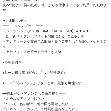
夜22時頃の出発のため、地方からや仕事帰りでもご利用いただけま
す。
▼ご利用ホテル
━━ イスタンブール ━━
【ジェラル スルタン ホテル/CELAL SULTAN】★★★★
・旧市街スルタンアフメット地区にある4つ星ホテル
・アンティークな雰囲気の旧館と白を貴重とした新館からなるホテ
ル
・アヤソフィアが望めるテラスが人気
●毎朝食付き
●お一人様は追加代金にてお手配可能です
●5/6/7日間のプランがございます。延泊も可能です。
━━旅工房ならアレンジも自由自在！━━
「ホテルをアレンジしたい！」
「ついでに他の都市、他の国も周遊したい！」
「ハネムーン、カップルで特別な旅行がしたい」