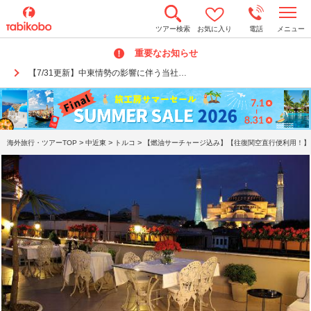
t
ツアー検索
お気に入り
電話
メニュー
o
g
重要なお知らせ
g
l
【7/31更新】中東情勢の影響に伴う当社…
e
n
a
v
i
g
a
>
>
>
海外旅行・ツアーTOP
中近東
トルコ
【燃油サーチャージ込み】【往復関空直行便利用！】 ◯
t
i
o
n