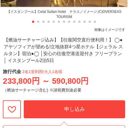
【イスタンブール】Celal Sultan Hotel テラス／イメージ (C)OVERSEAS
TOURISM
画像はイメージです
【燃油サーチャージ込み】【往復関空直行便利用！】 ◯●
アヤソフィアが望める!立地抜群4つ星ホテル【ジェラル ス
ルタン】宿泊●◯ │安心の往復空港送迎付き フリープラン
│ イスタンブール2泊5日
旅行代金
2名1室利用
/大人1名様
233,800円
～
590,800円
（燃油サーチャージ含む) ※諸税費別途必要
申し込み