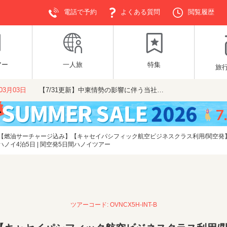
電話で予約
よくある質問
閲覧履歴
アー
一人旅
特集
旅
年03月03日
【7/31更新】中東情勢の影響に伴う当社…
【燃油サーチャージ込み】【キャセイパシフィック航空ビジネスクラス利用/関空発
イ4泊5日 | 関空発5日間ハノイツアー
ツアーコード: OVNCX5H-INT-B