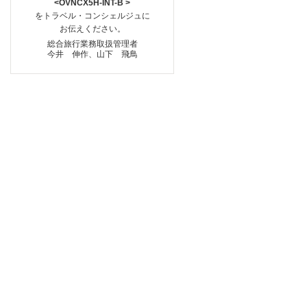
<OVNCX5H-INT-B >
をトラベル・コンシェルジュに
お伝えください。
総合旅行業務取扱管理者
今井 伸作、山下 飛鳥