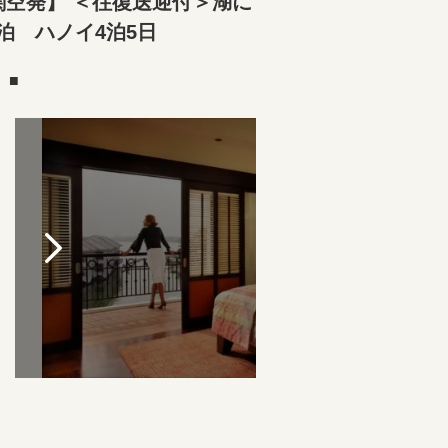
空発】 ＜往復送迎付＞湖に
泊 ハノイ4泊5日
）■