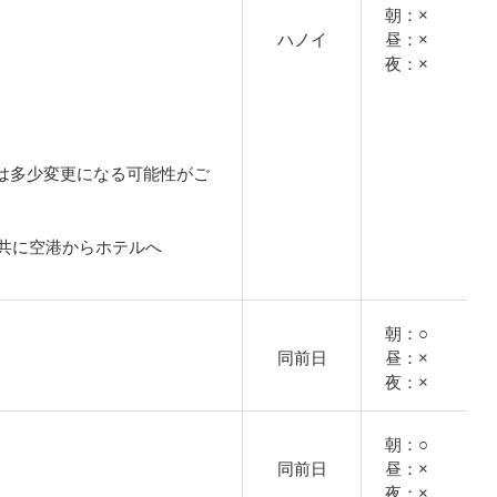
朝：×
ハノイ
昼：×
夜：×
は多少変更になる可能性がご
共に空港からホテルへ
朝：○
同前日
昼：×
夜：×
朝：○
同前日
昼：×
夜：×