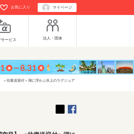
お気に入り
マイページ
法人・団体
行サービス
】 ＜往復送迎付＞湖に浮かぶ水上のラグジュア