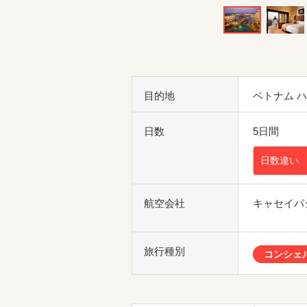
目的地
ベトナム 
日数
5日間
日数違い
航空会社
キャセイパ
旅行種別
コンシェ