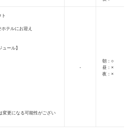
ウト
せホテルにお迎え
ジュール】
朝：○
-
昼：×
夜：×
は変更になる可能性がござい