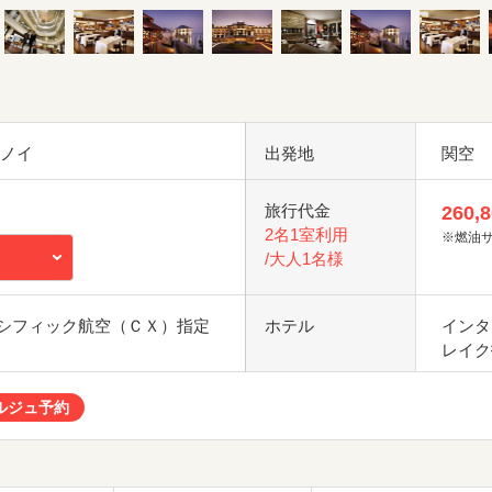
ハノイ
出発地
関空
旅行代金
260,
2名1室利用
※燃油
/大人1名様
シフィック航空（ＣＸ）指定
ホテル
インタ
レイク
ルジュ予約