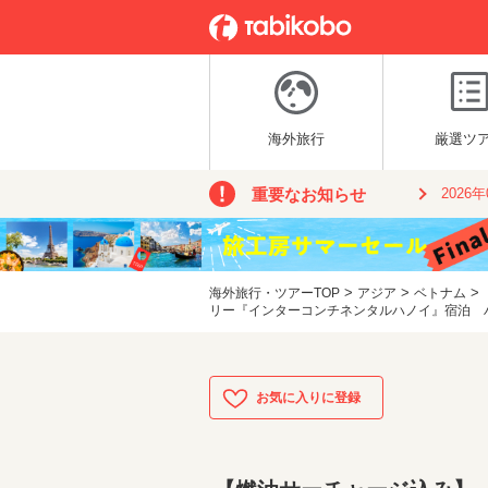
海外旅行
厳選ツ
重要なお知らせ
2026
>
>
>
海外旅行・ツアーTOP
アジア
ベトナム
リー『インターコンチネンタルハノイ』宿泊 ハノ