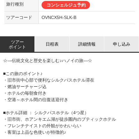
旅行種別
コンシェルジュ予約
ツアーコード
OVNCX5H-SLK-B
ツアー
日程表
詳細情報
申し込み
ポイント
☆―伝統文化と歴史を楽しむ♪ハノイの旅―☆
■この旅のポイント♪
・旧市街中心部で便利なシルクパスホテル滞在
・燃油サーチャージ込
・ホテルの毎朝食付き
・空港～ホテル間の往復送迎付き
■ホテル詳細 ： シルクパスホテル（4つ星）
・旧市街、ホアンキエム湖が徒歩圏内のブティックホテル
・フレンチテイストの外観がかわいらい
・客室は上品な色使いが特徴的♪