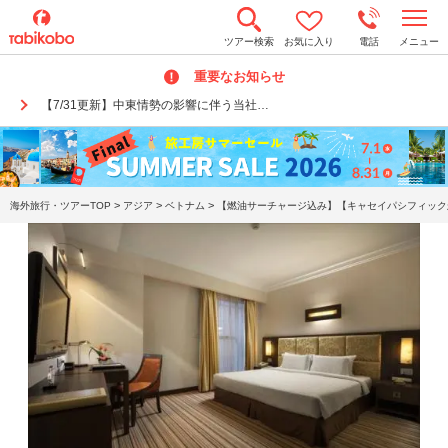
t
ツアー検索
お気に入り
電話
メニュー
o
g
重要なお知らせ
g
l
【7/31更新】中東情勢の影響に伴う当社…
e
n
a
v
i
g
a
>
>
>
海外旅行・ツアーTOP
アジア
ベトナム
【燃油サーチャージ込み】【キャセイパシフィック航
t
i
o
n