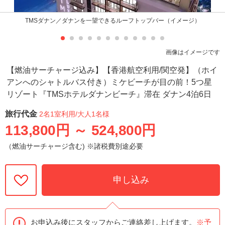
TMSダナン／ダナンを一望できるルーフトップバー（イメージ）
画像はイメージです
【燃油サーチャージ込み】【香港航空利用/関空発】（ホイ
アンへのシャトルバス付き）ミケビーチが目の前！5つ星
リゾート『TMSホテルダナンビーチ』滞在 ダナン4泊6日
旅行代金
2名1室利用
/大人1名様
113,800円
～
524,800円
（燃油サーチャージ含む) ※諸税費別途必要
申し込み
お申込み後にスタッフからご連絡差し上げます。
※予