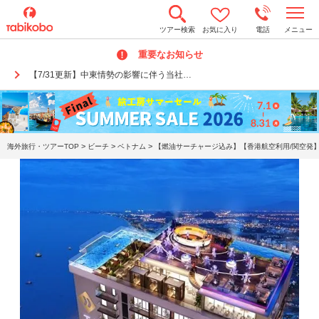
t
ツアー検索
お気に入り
電話
メニュー
o
g
重要なお知らせ
g
l
【7/31更新】中東情勢の影響に伴う当社…
e
n
a
v
i
g
a
>
>
>
海外旅行・ツアーTOP
ビーチ
ベトナム
【燃油サーチャージ込み】【香港航空利用/関空発】
t
i
o
n