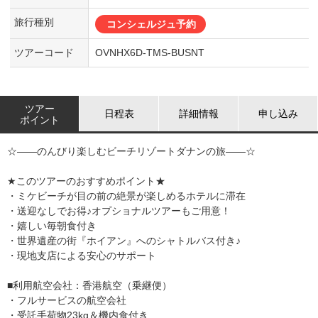
旅行種別
コンシェルジュ予約
ツアーコード
OVNHX6D-TMS-BUSNT
ツアー
日程表
詳細情報
申し込み
ポイント
☆――のんびり楽しむビーチリゾートダナンの旅――☆
★このツアーのおすすめポイント★
・ミケビーチが目の前の絶景が楽しめるホテルに滞在
・送迎なしでお得♪オプショナルツアーもご用意！
・嬉しい毎朝食付き
・世界遺産の街『ホイアン』へのシャトルバス付き♪
・現地支店による安心のサポート
■利用航空会社：香港航空（乗継便）
・フルサービスの航空会社
・受託手荷物23kg＆機内食付き