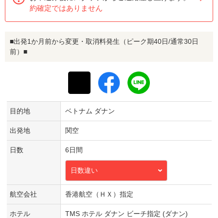
約確定ではありません
■出発1か月前から変更・取消料発生（ピーク期40日/通常30日
前）■
目的地
ベトナム ダナン
出発地
関空
日数
6日間
日数違い
航空会社
香港航空（ＨＸ）指定
ホテル
TMS ホテル ダナン ビーチ指定 (ダナン)