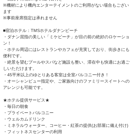
※機材により機内エンターテイメントのご利用がない場合もござい
ます
※事前座席指定は承れません
■宿泊ホテル：TMSホテルダナンビーチ
・ダナン屈指の美しい「ミケビーチ」が目の前の絶好のロケーショ
ン！
・ホテル周辺にはレストランやカフェが充実しており、街歩きにも
便利です。
・絶景を望むプールやスパなど施設も整い、滞在中も快適にお過ご
しいただけます。
・45平米以上のゆとりある客室は全室バルコニー付き！
・オーシャンビュー指定や、ご家族向けのファミリースイートへの
アレンジも可能です。
★ホテル提供サービス★
・毎日の朝食
・プライベートバルコニー
・ウェルカムドリンク
・ミネラルウォーター、コーヒー・紅茶の提供(お部屋に備え付け)
・フィットネスセンターの利用