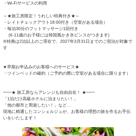
・Wi-Fiサービスの利用
～★旅工房限定！うれしい特典付き★～
・レイトチェックアウト18:00付き（空室がある場合）
・毎泊30分のフットマッサージ1回付き
(6-11歳のお子様には韓国風かき氷ビンスがつきます)
※特典は2泊以上のご滞在で、2027年3月31日までのご宿泊が対象で
す
★早期お申込みのお客様へのサービス★
・ツインベッドの確約（ご予約の際に空室がある場合に限ります）
━━★ 旅工房ならアレンジも自由自在！ ★━━
「1泊だけ高級ホテルに泊まりたい！」
「他の都市と周遊したい！」など…
現地に精通したコンシェルジュが、お客様の理想の旅を作るお手伝
いをいたします！