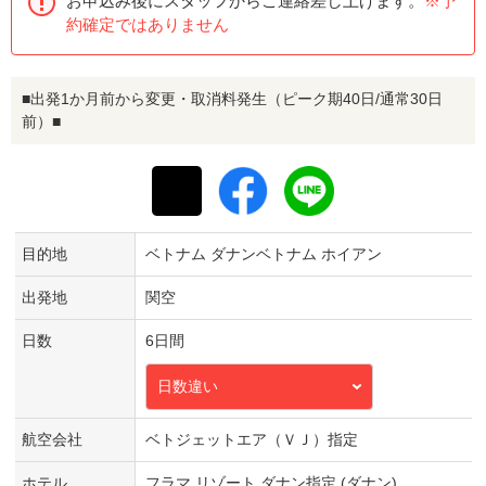
お申込み後にスタッフからご連絡差し上げます。
※予
約確定ではありません
■出発1か月前から変更・取消料発生（ピーク期40日/通常30日
前）■
目的地
ベトナム ダナンベトナム ホイアン
出発地
関空
日数
6日間
日数違い
航空会社
ベトジェットエア（ＶＪ）指定
ホテル
フラマ リゾート ダナン指定 (ダナン)