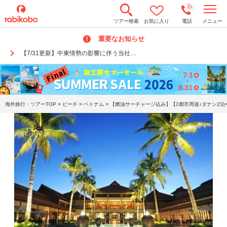
t
ツアー検索
お気に入り
電話
メニュー
o
g
重要なお知らせ
g
l
【7/31更新】中東情勢の影響に伴う当社…
e
n
a
v
i
g
a
>
>
>
海外旅行・ツアーTOP
ビーチ
ベトナム
【燃油サーチャージ込み】【2都市周遊♪ダナン2泊
t
i
o
n