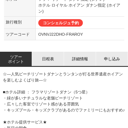
ホテル ロイヤル ホイアン ダナン指定 (ホイア
ン)
旅行種別
コンシェルジュ予約
ツアーコード
OVNVJ22DHO-FRAROY
ツアー
日程表
詳細情報
申し込み
ポイント
☆―人気ビーチリゾートダナンとランタンが灯る世界遺産ホイアン
を楽しむよくばり旅―☆
■ホテル詳細 ： フラマリゾートダナン（5つ星）
・緑が多いナチュラルな老舗ビーチリゾート
・広々した客室でリゾート感がある雰囲気
・キッズプール・キッズクラブがあるのでファミリーにもおすすめ♪
★ホテル提供サービス★
・毎日の朝食