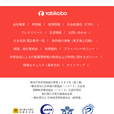
会社概要
IR情報
採用情報
社会的責任（CSR）
プレスリリース
支店情報
お問い合わせ
行き先別 電話番号一覧
海外旅行保険（東京海上日動）
標識、旅行業約款
利用規約
プライバシーポリシー
外部送信による行動履歴情報の取得および利用に関するポリシー
情報セキュリティ基本方針
サイトマップ
観光庁長官登録旅行業第１６８３号（第１種）
一般社団法人日本旅行業協会（ＪＡＴＡ）正会員
国際航空運送協会（ＩＡＴＡ）公認代理店
旅行業公正取引協議会会員
一般社団法人 日本経済団体連合会（経団連）