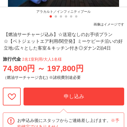
アラカルト／インフィニティプール
画像はイメージです
【燃油サーチャージ込み】☆送迎なしのお手頃プラン
☆【ベトジェットエア利用/関空発】ミーケビーチ沿いの好
立地♪広々とした客室＆キッチン付き◎ダナン2泊4日
旅行代金
2名1室利用
/大人1名様
74,800円
～
197,800円
（燃油サーチャージ含む) ※諸税費別途必要
申し込み
お申込み後にスタッフからご連絡差し上げます。
※予
約確定ではありません