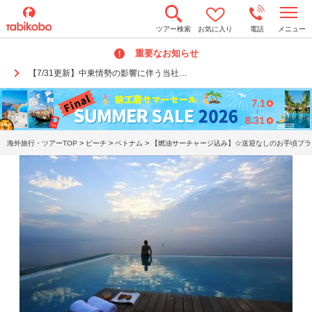
t
ツアー検索
お気に入り
電話
メニュー
o
g
重要なお知らせ
g
l
【7/31更新】中東情勢の影響に伴う当社…
e
n
a
v
i
g
a
>
>
>
海外旅行・ツアーTOP
ビーチ
ベトナム
【燃油サーチャージ込み】☆送迎なしのお手頃プラン
t
i
o
n