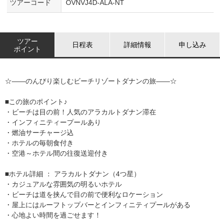
ツアーコード
OVNVJ4D-ALA-NT
ツアー
日程表
詳細情報
申し込み
ポイント
☆――のんびり楽しむビーチリゾートダナンの旅――☆
■この旅のポイント♪
・ビーチは目の前！人気のアラカルトダナン滞在
・インフィニティープールあり
・燃油サーチャージ込
・ホテルの毎朝食付き
・空港～ホテル間の往復送迎付き
■ホテル詳細 ： アラカルトダナン（4つ星）
・カジュアルな雰囲気の明るいホテル
・ビーチは道を挟んで目の前で便利なロケーション
・屋上にはルーフトップバーとインフィニティプールがある
・心地よい時間を過ごせます！