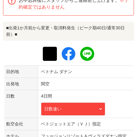
お申込み後にスタッフからご連絡差し上げます。
※予
約確定ではありません
■出発1か月前から変更・取消料発生（ピーク期40日/通常30日
前）■
目的地
ベトナム ダナン
出発地
関空
日数
4日間
日数違い
航空会社
ベトジェットエア（ＶＪ）指定
ホテル
フュージョンリゾート＆ヴィラズダナン指定