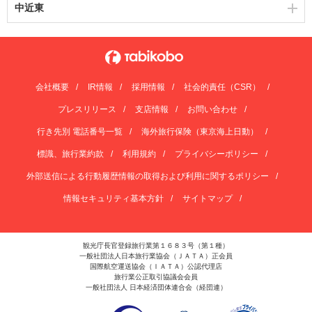
中近東
会社概要
IR情報
採用情報
社会的責任（CSR）
プレスリリース
支店情報
お問い合わせ
行き先別 電話番号一覧
海外旅行保険（東京海上日動）
標識、旅行業約款
利用規約
プライバシーポリシー
外部送信による行動履歴情報の取得および利用に関するポリシー
情報セキュリティ基本方針
サイトマップ
観光庁長官登録旅行業第１６８３号（第１種）
一般社団法人日本旅行業協会（ＪＡＴＡ）正会員
国際航空運送協会（ＩＡＴＡ）公認代理店
旅行業公正取引協議会会員
一般社団法人 日本経済団体連合会（経団連）