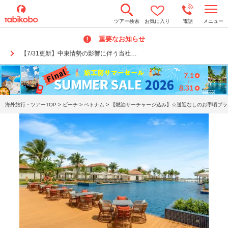
t
ツアー検索
お気に入り
電話
メニュー
o
g
重要なお知らせ
g
l
【7/31更新】中東情勢の影響に伴う当社…
e
n
a
v
i
g
a
>
>
>
海外旅行・ツアーTOP
ビーチ
ベトナム
【燃油サーチャージ込み】☆送迎なしのお手頃プラン
t
i
o
n