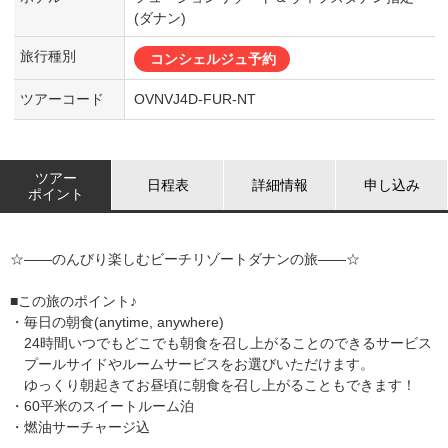
(ダナン)
旅行種別
コンシェルジュ予約
ツアーコード
OVNVJ4D-FUR-NT
ツアー
日程表
詳細情報
申し込み
ポイント
☆――のんびり楽しむビーチリゾートダナンの旅――☆
■この旅のポイント♪
・毎日の朝食(anytime, anywhere)
24時間いつでもどこでも朝食を召し上がることのできるサービス
プールサイドやルームサービスをお選びいただけます。
ゆっくり朝起きてお昼頃に朝食を召し上がることもできます！
・60平米のスイートルーム泊
・燃油サーチャージ込