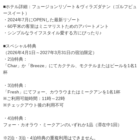
■ホテル詳細：フュージョンリゾート＆ヴィラズダナン（ゴルフビュ
ースイート）
・2024年7月にOPENした最新リゾート
・60平米の客室はミニマリストためのアパートメント
・シンプルなライフスタイル愛する方にぴったり♪
■スペシャル特典
（2026年4月1日～2027年3月31日の宿泊限定）
・2泊特典：
「Char」か「Breeze」にてカクテル、モクテルまたはビールを1名1
杯
・3泊特典：
「Fresh」にてフォー、カウラウまたはミークアンを1名1杯
※ご利用可能時間：11時～22時
※チェックアウト後の利用不可
・4泊特典：
フォー・カオラウ・ミークアンのいずれか1品（滞在中1回）
※2泊・3泊・4泊特典の重複利用はできません。