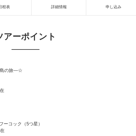
日程表
詳細情報
申し込み
ツアーポイント
島の旅―☆
在
フーコック（5つ星）
滞在