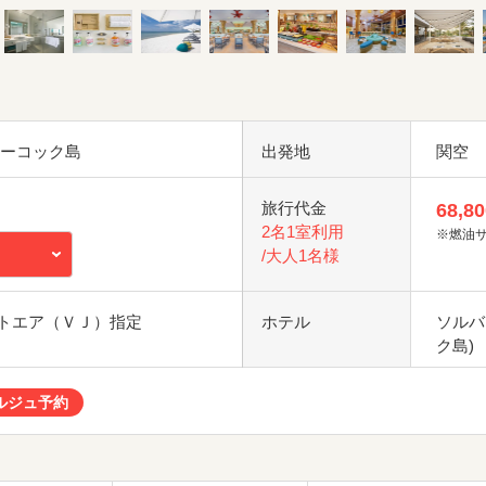
フーコック島
出発地
関空
旅行代金
68,80
2名1室利用
※燃油
/大人1名様
トエア（ＶＪ）指定
ホテル
ソルバ
ク島)
ルジュ予約