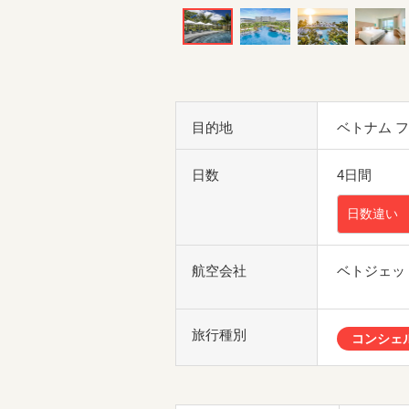
目的地
ベトナム 
日数
4日間
日数違い
航空会社
ベトジェッ
旅行種別
コンシェ