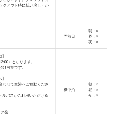
ックアウト時に払い戻し）が
朝：○
同前日
昼：×
夜：×
動】
2:00）となります。
預け可能です。
へ】
合わせて空港へご移動くださ
朝：○
機中泊
昼：×
トルバスがご利用いただける
夜：×
コック発