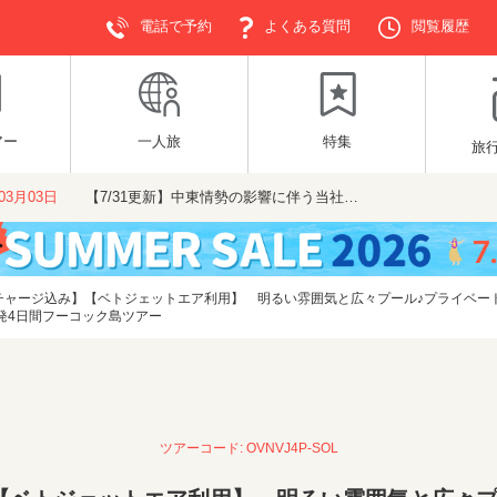
電話で予約
よくある質問
閲覧履歴
アー
一人旅
特集
旅
年03月03日
【7/31更新】中東情勢の影響に伴う当社…
チャージ込み】【ベトジェットエア利用】 明るい雰囲気と広々プール♪プライベー
発4日間フーコック島ツアー
ツアーコード: OVNVJ4P-SOL