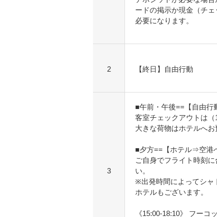
ードの掲示か現金（チェ
必要になります。
2
【終日】自由行動
■午前・午後==【自由行
客室チェックアウトは（1
大きな荷物はホテルへお
■夕方==【ホテル⇒空港
ご自身でフライト時刻に
3
い。
※出発時間によってシャ
ホテルもございます。
《15:00-18:10》 フー