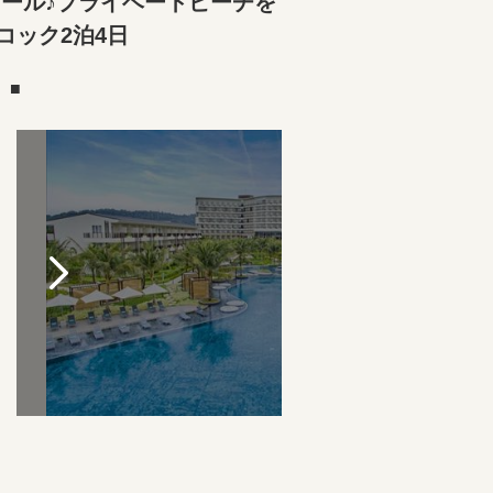
ール♪プライベートビーチを
ック2泊4日
）■