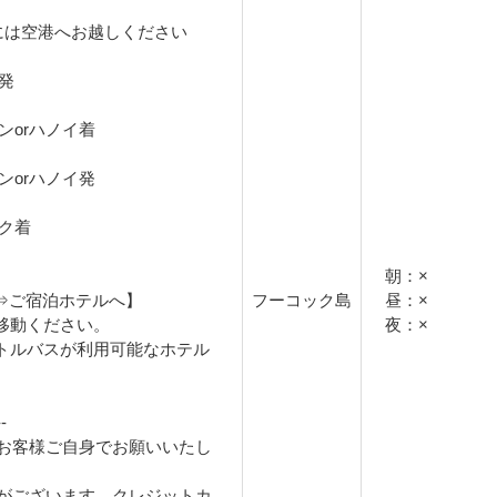
には空港へお越しください
港発
チミンorハノイ着
チミンorハノイ発
ック着
朝：×
港⇒ご宿泊ホテルへ】
フーコック島
昼：×
移動ください。
夜：×
トルバスが利用可能なホテル
-
お客様ご自身でお願いいたし
がございます。クレジットカ