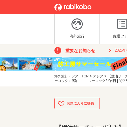
海外旅行
厳選ツ
重要なお知らせ
2026
>
>
海外旅行・ツアーTOP
アジア
【燃油サー
ーコック』宿泊 フーコック2泊4日 | 関空