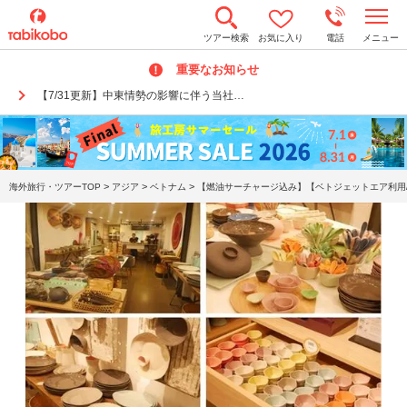
t
ツアー検索
お気に入り
電話
メニュー
o
g
重要なお知らせ
g
l
【7/31更新】中東情勢の影響に伴う当社…
e
n
a
v
i
g
a
>
>
>
海外旅行・ツアーTOP
アジア
ベトナム
【燃油サーチャージ込み】【ベトジェットエア利用/
t
i
o
n