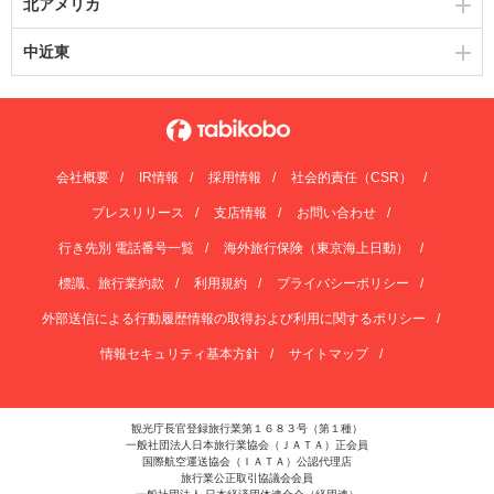
北アメリカ
中近東
会社概要
IR情報
採用情報
社会的責任（CSR）
プレスリリース
支店情報
お問い合わせ
行き先別 電話番号一覧
海外旅行保険（東京海上日動）
標識、旅行業約款
利用規約
プライバシーポリシー
外部送信による行動履歴情報の取得および利用に関するポリシー
情報セキュリティ基本方針
サイトマップ
観光庁長官登録旅行業第１６８３号（第１種）
一般社団法人日本旅行業協会（ＪＡＴＡ）正会員
国際航空運送協会（ＩＡＴＡ）公認代理店
旅行業公正取引協議会会員