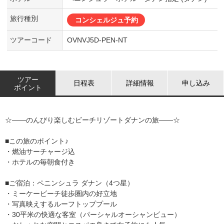
旅行種別
コンシェルジュ予約
ツアーコード
OVNVJ5D-PEN-NT
ツアー
日程表
詳細情報
申し込み
ポイント
☆――のんびり楽しむビーチリゾートダナンの旅――☆
■この旅のポイント♪
・燃油サーチャージ込
・ホテルの毎朝食付き
■ご宿泊：ペニンシュラ ダナン（4つ星）
・ミーケービーチ徒歩圏内の好立地
・写真映えするルーフトッププール
・30平米の快適な客室（パーシャルオーシャンビュー）