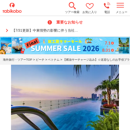
t
ツアー検索
お気に入り
電話
メニュー
o
g
重要なお知らせ
g
l
【7/31更新】中東情勢の影響に伴う当社…
e
n
a
v
i
g
a
>
>
>
海外旅行・ツアーTOP
ビーチ
ベトナム
【燃油サーチャージ込み】☆送迎なしのお手頃プラン
t
i
o
n