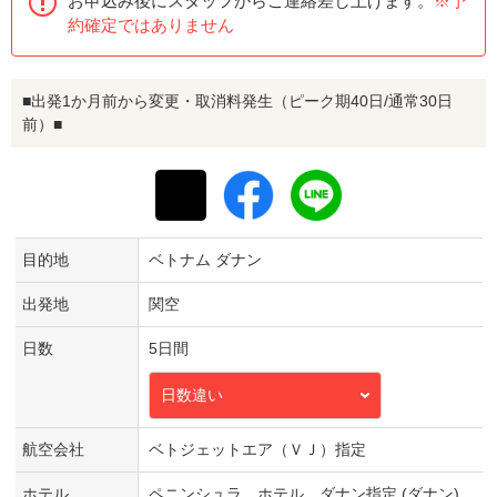
お申込み後にスタッフからご連絡差し上げます。
※予
約確定ではありません
■出発1か月前から変更・取消料発生（ピーク期40日/通常30日
前）■
目的地
ベトナム ダナン
出発地
関空
日数
5日間
日数違い
航空会社
ベトジェットエア（ＶＪ）指定
ホテル
ペニンシュラ ホテル ダナン指定 (ダナン)