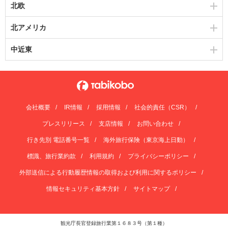
北欧
北アメリカ
中近東
会社概要
IR情報
採用情報
社会的責任（CSR）
プレスリリース
支店情報
お問い合わせ
行き先別 電話番号一覧
海外旅行保険（東京海上日動）
標識、旅行業約款
利用規約
プライバシーポリシー
外部送信による行動履歴情報の取得および利用に関するポリシー
情報セキュリティ基本方針
サイトマップ
観光庁長官登録旅行業第１６８３号（第１種）