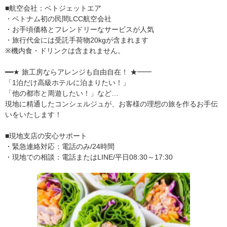
■航空会社：ベトジェットエア
・ベトナム初の民間LCC航空会社
・お手頃価格とフレンドリーなサービスが人気
・旅行代金には受託手荷物20kgが含まれます
※機内食・ドリンクは含まれません。
━━★ 旅工房ならアレンジも自由自在！ ★━━
「1泊だけ高級ホテルに泊まりたい！」
「他の都市と周遊したい！」など…
現地に精通したコンシェルジュが、お客様の理想の旅を作るお手伝
いをいたします！
■現地支店の安心サポート
・緊急連絡対応：電話のみ/24時間
・現地での相談：電話またはLINE/平日08:30～17:30