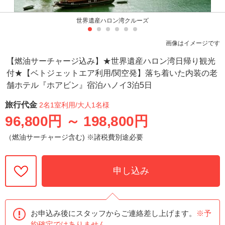
世界遺産ハロン湾クルーズ
画像はイメージです
【燃油サーチャージ込み】★世界遺産ハロン湾日帰り観光
付★【ベトジェットエア利用/関空発】落ち着いた内装の老
舗ホテル『ホアビン』宿泊ハノイ3泊5日
旅行代金
2名1室利用
/大人1名様
96,800円
～
198,800円
（燃油サーチャージ含む) ※諸税費別途必要
申し込み
お申込み後にスタッフからご連絡差し上げます。
※予
約確定ではありません