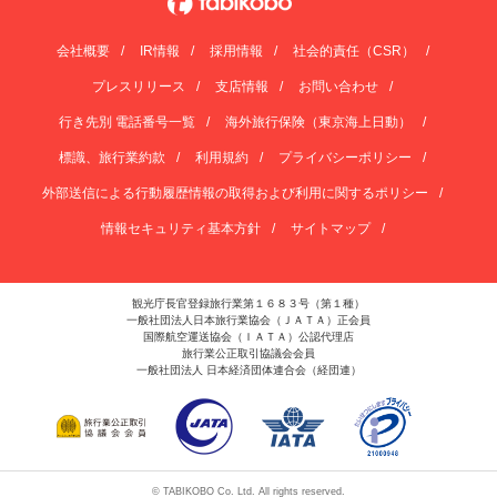
会社概要
IR情報
採用情報
社会的責任（CSR）
プレスリリース
支店情報
お問い合わせ
行き先別 電話番号一覧
海外旅行保険（東京海上日動）
標識、旅行業約款
利用規約
プライバシーポリシー
外部送信による行動履歴情報の取得および利用に関するポリシー
情報セキュリティ基本方針
サイトマップ
観光庁長官登録旅行業第１６８３号（第１種）
一般社団法人日本旅行業協会（ＪＡＴＡ）正会員
国際航空運送協会（ＩＡＴＡ）公認代理店
旅行業公正取引協議会会員
一般社団法人 日本経済団体連合会（経団連）
© TABIKOBO Co. Ltd. All rights reserved.