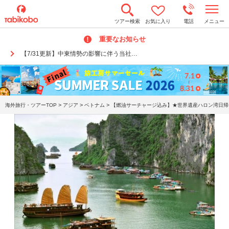
t
ツアー検索
お気に入り
電話
メニュー
o
g
重要なお知らせ
g
l
【7/31更新】中東情勢の影響に伴う当社…
e
n
a
v
i
g
a
>
>
>
海外旅行・ツアーTOP
アジア
ベトナム
【燃油サーチャージ込み】★世界遺産ハロン湾日帰り
t
i
o
n