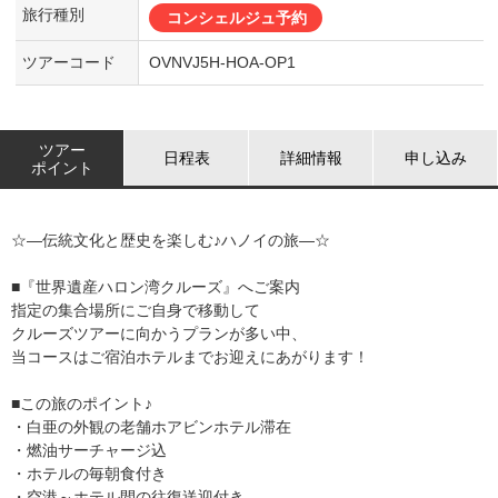
旅行種別
コンシェルジュ予約
ツアーコード
OVNVJ5H-HOA-OP1
ツアー
日程表
詳細情報
申し込み
ポイント
☆―伝統文化と歴史を楽しむ♪ハノイの旅―☆
■『世界遺産ハロン湾クルーズ』へご案内
指定の集合場所にご自身で移動して
クルーズツアーに向かうプランが多い中、
当コースはご宿泊ホテルまでお迎えにあがります！
■この旅のポイント♪
・白亜の外観の老舗ホアビンホテル滞在
・燃油サーチャージ込
・ホテルの毎朝食付き
・空港～ホテル間の往復送迎付き