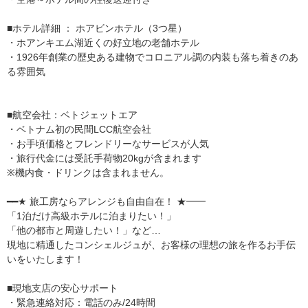
■ホテル詳細 ： ホアビンホテル（3つ星）
・ホアンキエム湖近くの好立地の老舗ホテル
・1926年創業の歴史ある建物でコロニアル調の内装も落ち着きのあ
る雰囲気
■航空会社：ベトジェットエア
・ベトナム初の民間LCC航空会社
・お手頃価格とフレンドリーなサービスが人気
・旅行代金には受託手荷物20kgが含まれます
※機内食・ドリンクは含まれません。
━━★ 旅工房ならアレンジも自由自在！ ★━━
「1泊だけ高級ホテルに泊まりたい！」
「他の都市と周遊したい！」など…
現地に精通したコンシェルジュが、お客様の理想の旅を作るお手伝
いをいたします！
■現地支店の安心サポート
・緊急連絡対応：電話のみ/24時間