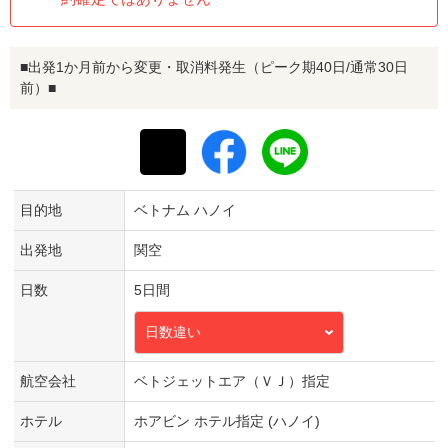
■出発1か月前から変更・取消料発生（ピーク期40日/通常30日
前）■
目的地
ベトナム ハノイ
出発地
関空
日数
5日間
日数違い
航空会社
ベトジェットエア（ＶＪ）指定
ホテル
ホアビン ホテル指定 (ハノイ)