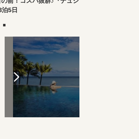
目の前！コスパ抜群♪『デュシ
泊5日
）■