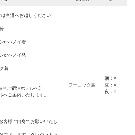
には空港へお越しください
港発
チミンorハノイ着
チミンorハノイ発
ック着
朝：×
フーコック島
昼：×
空港⇒ご宿泊ホテルへ】
夜：×
ルへご案内いたします。
-
お客様ご自身でお願いいたし
がございます。クレジットカ