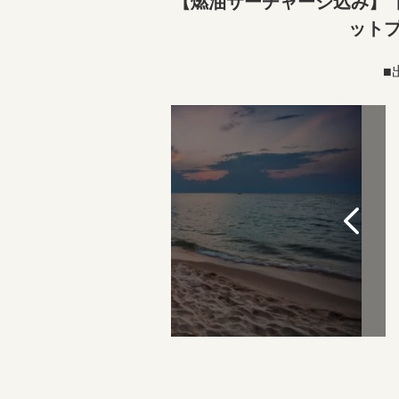
【燃油サーチャージ込み】【
ット
■