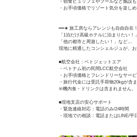
・朝食ビュッフェやプールなど施設も
・お手頃価格でリゾート気分を楽しめ
━━★ 旅工房ならアレンジも自由自在！
「1泊だけ高級ホテルに泊まりたい！
「他の都市と周遊したい！」など…
現地に精通したコンシェルジュが、お
■航空会社：ベトジェットエア
・ベトナム初の民間LCC航空会社
・お手頃価格とフレンドリーなサービ
・旅行代金には受託手荷物20kgが含
※機内食・ドリンクは含まれません。
■現地支店の安心サポート
・緊急連絡対応：電話のみ/24時間
・現地での相談：電話またはLINE/平日08