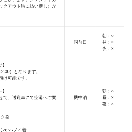
ックアウト時に払い戻し）が
朝：○
同前日
昼：×
夜：×
動】
2:00）となります。
預け可能です。
へ】
朝：○
せて、送迎車にて空港へご案
機中泊
昼：×
夜：×
コック発
チミンorハノイ着