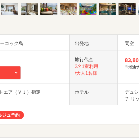
フーコック島
出発地
関空
旅行代金
83,80
2名1室利用
※燃油
/大人1名様
トエア（ＶＪ）指定
ホテル
デュシ
チ リ
ルジュ予約