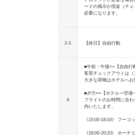
ードの掲示か現金（チェ
必要になります。
2-3
【終日】自由行動
■午前・午後==【自由行
客室チェックアウトは（1
大きな荷物はホテルへお
■夕方==【ホテル⇒空港
4
フライトのお時間に合わ
内いたします。
《15:00-18:10》 フー
《16:00-20:10》 ホー