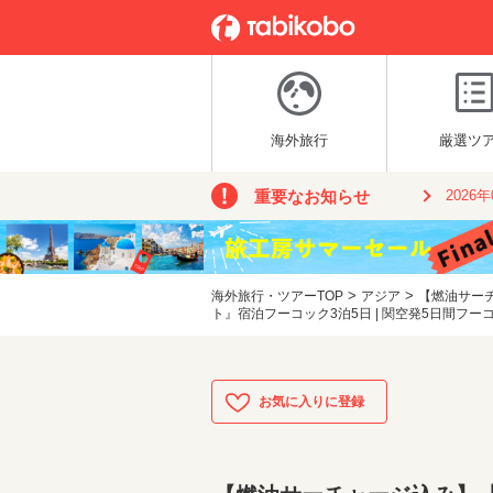
海外旅行
厳選ツ
重要なお知らせ
2026
>
>
海外旅行・ツアーTOP
アジア
【燃油サー
ト』宿泊フーコック3泊5日 | 関空発5日間フー