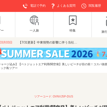
電話で予約
よくある質問
閲覧履歴
アー
一人旅
特集
旅
年03月03日
【7/31更新】中東情勢の影響に伴う当社…
チャージ込み】【ベトジェットエア利用/関空発】美しいビーチが目の前！コスパ抜
コック島ツアー
ツアーコード: OVNVJ5P-DUS