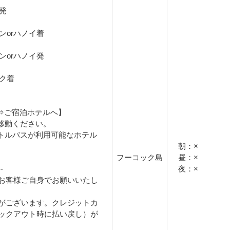
港発
チミンorハノイ着
チミンorハノイ発
ック着
港⇒ご宿泊ホテルへ】
移動ください。
トルバスが利用可能なホテル
朝：×
フーコック島
昼：×
-
夜：×
お客様ご自身でお願いいたし
がございます。クレジットカ
ックアウト時に払い戻し）が