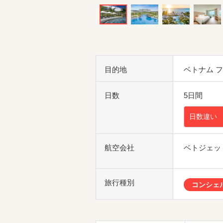
目的地
ベトナム 
日数
5日間
日数違い
航空会社
ベトジェッ
旅行種別
コンシェ