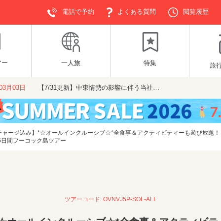
電話で予約
よくある質問
閲覧履歴
アー
一人旅
特集
旅
年03月03日
【7/31更新】中東情勢の影響に伴う当社…
チャージ込み】*☆オールインクルーシブ☆*全食事＆アクティビティーも遊び放題
発5日間フーコック島ツアー
ツアーコード: OVNVJ5P-SOL-ALL