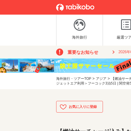
海外旅行
厳選ツ
重要なお知らせ
2026
>
>
海外旅行・ツアーTOP
アジア
【燃油サー
ジェットエア利用＞フーコック3泊5日 | 関空