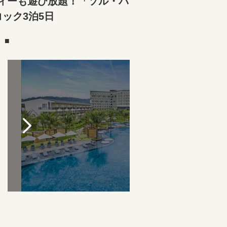
ティーも遊び放題！「ソル・バ
ック3泊5日
）■