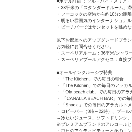
■ホテル詳細 ：ソル・バイ・メリア・
・33平米の「スタンダードルーム」
・フーコックの空港から約10分の距離
・明るい雰囲気のインターナショナル
・ビーチバーではサンセットを眺めな
以下お部屋へのアップグレードプラン
お気軽にお問合せください。
・スーペリアルーム：36平米/シャワ
・スーペリアプールアクセス：直接プ
■オールインクルーシブ特典
・「The Kitchen」での毎日の朝食
・「The Kitchen」での毎日のア
・「Ola beach club」での毎
・ 「CANALLA BEACH BA
・「Shack 」での毎日のアラカル
・ロビーバー（9時～22時）、プール
→冷たいジュース、ソフトドリンク、
※プレミアムブランドのアルコールと
・毎日のアクティビティーと夜のエン