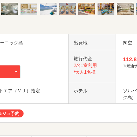
フーコック島
出発地
関空
旅行代金
112,
2名1室利用
※燃油
/大人1名様
トエア（ＶＪ）指定
ホテル
ソルバ
ク島)
ルジュ予約