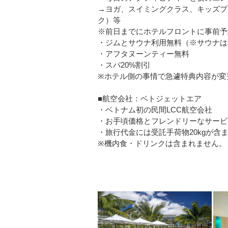
→ヨガ、スイミングクラス、キッズプ
ク）等
※前日までにホテルフロントに事前予
・ジムとサウナ利用無料（※サウナは
・アフタヌーンティー無料
・スパ20%割引
※ホテル側の事情で急遽特典内容が変
■航空会社：ベトジェットエア
・ベトナム初の民間LCC航空会社
・お手頃価格とフレンドリーなサービ
・旅行代金には受託手荷物20kgが含
※機内食・ドリンクは含まれません。