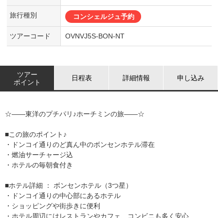
旅行種別
コンシェルジュ予約
ツアーコード
OVNVJ5S-BON-NT
ツアー
日程表
詳細情報
申し込み
ポイント
☆――東洋のプチパリ♪ホーチミンの旅――☆
■この旅のポイント♪
・ドンコイ通りのど真ん中のボンセンホテル滞在
・燃油サーチャージ込
・ホテルの毎朝食付き
■ホテル詳細 ： ボンセンホテル（3つ星）
・ドンコイ通りの中心部にあるホテル
・ショッピングや街歩きに便利
・ホテル周辺にはレストランやカフェ、コンビニも多く安心