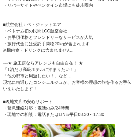
・リバーサイドやベンタイン市場にも徒歩圏内
■航空会社：ベトジェットエア
・ベトナム初の民間LCC航空会社
・お手頃価格とフレンドリーなサービスが人気
・旅行代金には受託手荷物20kgが含まれます
※機内食・ドリンクは含まれません。
━━★ 旅工房ならアレンジも自由自在！ ★━━
「1泊だけ高級ホテルに泊まりたい！」
「他の都市と周遊したい！」など…
現地に精通したコンシェルジュが、お客様の理想の旅を作るお手伝
いをいたします！
■現地支店の安心サポート
・緊急連絡対応：電話のみ/24時間
・現地での相談：電話またはLINE/平日08:30～17:30