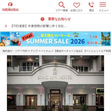
t
ツアー検索
お気に入り
電話
メニュー
o
g
重要なお知らせ
g
l
【7/31更新】中東情勢の影響に伴う当社…
e
n
a
v
i
g
a
>
>
>
海外旅行・ツアーTOP
アジア
ベトナム
【燃油サーチャージ込み】【ベトジェットエア利用/
t
i
o
n