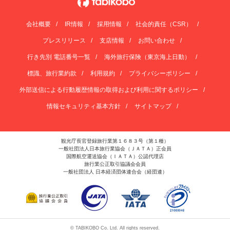
会社概要
IR情報
採用情報
社会的責任（CSR）
プレスリリース
支店情報
お問い合わせ
行き先別 電話番号一覧
海外旅行保険（東京海上日動）
標識、旅行業約款
利用規約
プライバシーポリシー
外部送信による行動履歴情報の取得および利用に関するポリシー
情報セキュリティ基本方針
サイトマップ
観光庁長官登録旅行業第１６８３号（第１種）
一般社団法人日本旅行業協会（ＪＡＴＡ）正会員
国際航空運送協会（ＩＡＴＡ）公認代理店
旅行業公正取引協議会会員
一般社団法人 日本経済団体連合会（経団連）
© TABIKOBO Co. Ltd. All rights reserved.