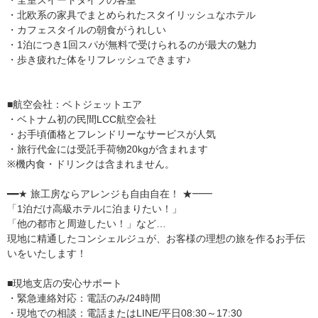
・北欧系の家具でまとめられたスタイリッシュなホテル
・カフェスタイルの朝食がうれしい
・1泊につき1回スパが無料で受けられるのが最大の魅力
・歩き疲れた体をリフレッシュできます♪
■航空会社：ベトジェットエア
・ベトナム初の民間LCC航空会社
・お手頃価格とフレンドリーなサービスが人気
・旅行代金には受託手荷物20kgが含まれます
※機内食・ドリンクは含まれません。
━━★ 旅工房ならアレンジも自由自在！ ★━━
「1泊だけ高級ホテルに泊まりたい！」
「他の都市と周遊したい！」など…
現地に精通したコンシェルジュが、お客様の理想の旅を作るお手伝
いをいたします！
■現地支店の安心サポート
・緊急連絡対応：電話のみ/24時間
・現地での相談：電話またはLINE/平日08:30～17:30