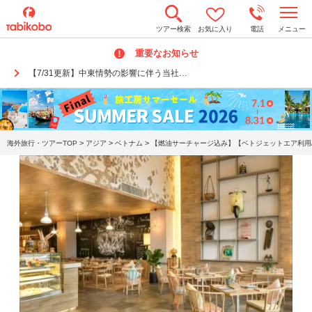
t
ツアー検索
お気に入り
電話
メニュー
o
g
重要なお知らせ
g
l
【7/31更新】中東情勢の影響に伴う当社…
e
n
a
v
i
g
a
>
>
>
海外旅行・ツアーTOP
アジア
ベトナム
【燃油サーチャージ込み】【ベトジェットエア利用/
t
i
o
n