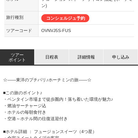
ン)
旅行種別
コンシェルジュ予約
ツアーコード
OVNVJ5S-FUS
ツアー
日程表
詳細情報
申し込み
ポイント
☆――東洋のプチパリ♪ホーチミンの旅――☆
■この旅のポイント♪
・ベンタイン市場まで徒歩圏内！落ち着いた環境が魅力♪
・燃油サーチャージ込
・ホテルの毎朝食付き
・空港～ホテル間の往復送迎付き
■ホテル詳細 ： フュージョンスイーツ（4つ星）
・全室スイートタイプの客室