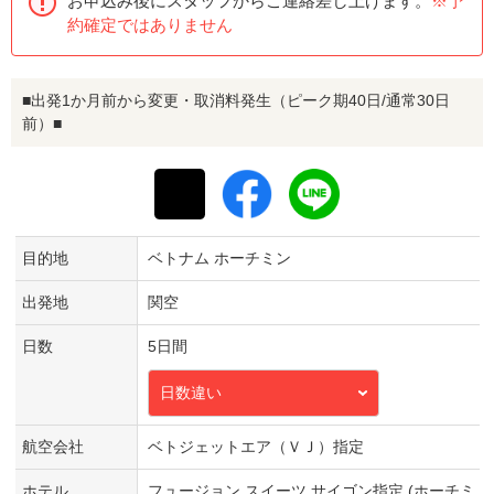
お申込み後にスタッフからご連絡差し上げます。
※予
約確定ではありません
■出発1か月前から変更・取消料発生（ピーク期40日/通常30日
前）■
目的地
ベトナム ホーチミン
出発地
関空
日数
5日間
日数違い
航空会社
ベトジェットエア（ＶＪ）指定
ホテル
フュージョン スイーツ サイゴン指定 (ホーチミ