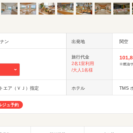
ダナン
出発地
関空
旅行代金
101,
2名1室利用
※燃油
/大人1名様
トエア（ＶＪ）指定
ホテル
TMS
ルジュ予約