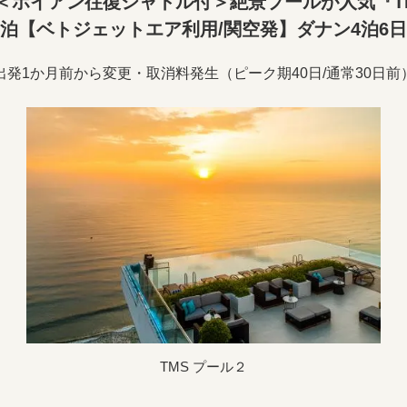
＜ホイアン往復シャトル付＞絶景プールが人気『T
泊【ベトジェットエア利用/関空発】ダナン4泊6日
出発1か月前から変更・取消料発生（ピーク期40日/通常30日前
TMS プール２