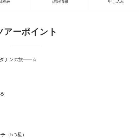
日程表
詳細情報
申し込み
ツアーポイント
ダナンの旅――☆
る
ーチ（5つ星）