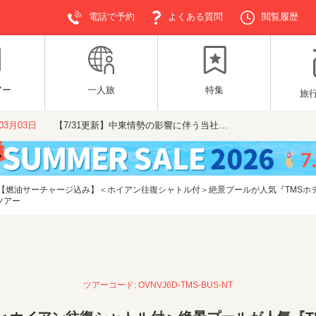
電話で予約
よくある質問
閲覧履歴
アー
一人旅
特集
旅
年03月03日
【7/31更新】中東情勢の影響に伴う当社…
【燃油サーチャージ込み】＜ホイアン往復シャトル付＞絶景プールが人気『TMSホ
ツアー
ツアーコード: OVNVJ6D-TMS-BUS-NT