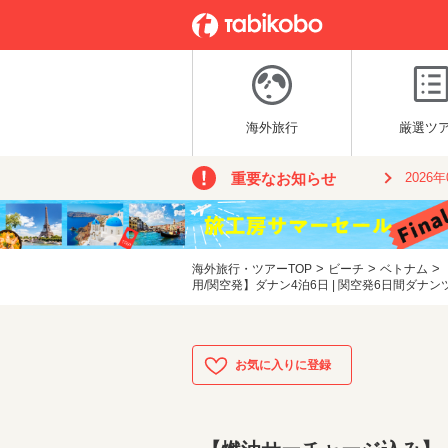
海外旅行
厳選ツ
重要なお知らせ
2026
>
>
>
海外旅行・ツアーTOP
ビーチ
ベトナム
用/関空発】ダナン4泊6日 | 関空発6日間ダナン