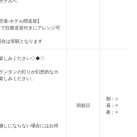
ホテルへ
空港-ホテル間送迎】
0円で往復送迎付きにアレンジ可
場合は倍額となります
楽しみください◇◆◇
ランタンの灯りが幻想的なホ
楽しみください。
朝：○
同前日
昼：×
夜：×
越しにならない場合にはお待