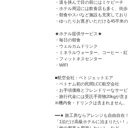
・道を挟んで目の前にはミケビーチ
・ホテル周辺には飲食店も多く、街歩
・朝食やスパなど施設も充実しており
・ゆったりお寛ぎいただける45平米
★ホテル提供サービス★
・毎日の朝食
・ウェルカムドリンク
・ミネラルウォーター、コーヒー・紅
・フィットネスセンター
・WIFI
■航空会社：ベトジェットエア
・ベトナム初の民間LCC航空会社
・お手頃価格とフレンドリーなサービ
・旅行代金には受託手荷物20kgが含
※機内食・ドリンクは含まれません。
━━★ 旅工房ならアレンジも自由自在！
「1泊だけ高級ホテルに泊まりたい！
「他の都市と周遊したい！」など…