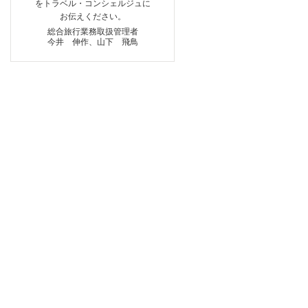
をトラベル・コンシェルジュに
お伝えください。
総合旅行業務取扱管理者
今井 伸作、山下 飛鳥