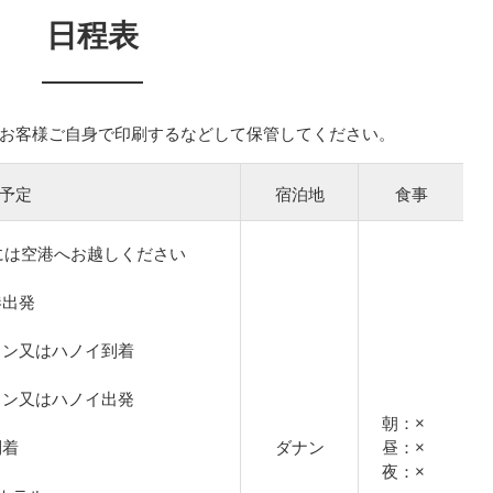
日程表
お客様ご自身で印刷するなどして保管してください。
予定
宿泊地
食事
には空港へお越しください
空港出発
ーチミン又はハノイ到着
ーチミン又はハノイ出発
朝：×
到着
ダナン
昼：×
夜：×