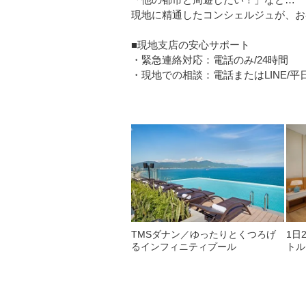
現地に精通したコンシェルジュが、お
■現地支店の安心サポート
・緊急連絡対応：電話のみ/24時間
・現地での相談：電話またはLINE/平日08
TMSダナン／ゆったりとくつろげ
1日
るインフィニティプール
トル