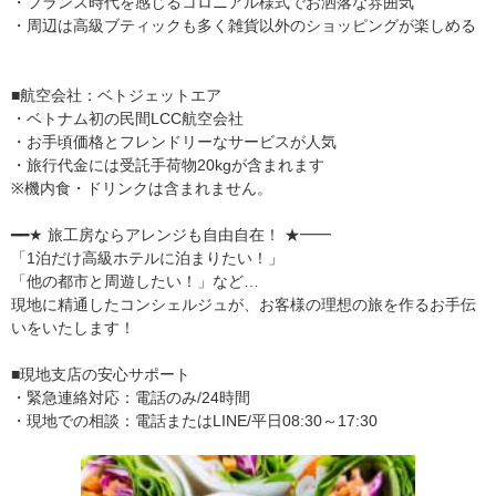
・フランス時代を感じるコロニアル様式でお洒落な雰囲気
・周辺は高級ブティックも多く雑貨以外のショッピングが楽しめる
■航空会社：ベトジェットエア
・ベトナム初の民間LCC航空会社
・お手頃価格とフレンドリーなサービスが人気
・旅行代金には受託手荷物20kgが含まれます
※機内食・ドリンクは含まれません。
━━★ 旅工房ならアレンジも自由自在！ ★━━
「1泊だけ高級ホテルに泊まりたい！」
「他の都市と周遊したい！」など…
現地に精通したコンシェルジュが、お客様の理想の旅を作るお手伝
いをいたします！
■現地支店の安心サポート
・緊急連絡対応：電話のみ/24時間
・現地での相談：電話またはLINE/平日08:30～17:30