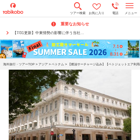
t
ツアー検索
お気に入り
電話
メニュー
o
g
重要なお知らせ
g
l
【7/31更新】中東情勢の影響に伴う当社…
e
n
a
v
i
g
a
>
>
>
海外旅行・ツアーTOP
アジア
ベトナム
【燃油サーチャージ込み】【ベトジェットエア利用/
t
i
o
n