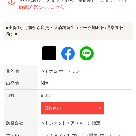
お申込み後にスタッフからご連絡差し上げます。
※予
約確定ではありません
■出発1か月前から変更・取消料発生（ピーク期40日/通常30日
前）■
目的地
ベトナム ホーチミン
出発地
関空
日数
6日間
日数違い
航空会社
ベトジェットエア（ＶＪ）指定
ホテル
コンチネンタル サイゴン指定 (ホーチミン)