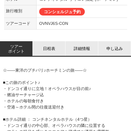
旅行種別
コンシェルジュ予約
ツアーコード
OVNVJ6S-CON
ツアー
日程表
詳細情報
申し込み
ポイント
☆――東洋のプチパリ♪ホーチミンの旅――☆
■この旅のポイント♪
・ドンコイ通りに立地！オペラハウスが目の前♪
・燃油サーチャージ込
・ホテルの毎朝食付き
・空港～ホテル間の往復送迎付き
■ホテル詳細 ： コンチネンタルホテル（4つ星）
・ドンコイ通りの中心部、オペラハウスの隣に位置する