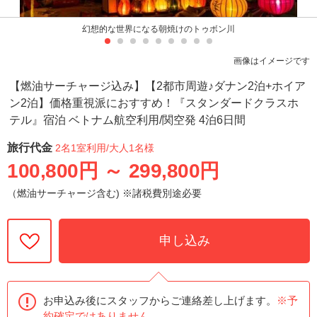
幻想的な世界になる朝焼けのトゥボン川
画像はイメージです
【燃油サーチャージ込み】【2都市周遊♪ダナン2泊+ホイア
ン2泊】価格重視派におすすめ！『スタンダードクラスホ
テル』宿泊 ベトナム航空利用/関空発 4泊6日間
旅行代金
2名1室利用
/大人1名様
100,800円
～
299,800円
（燃油サーチャージ含む) ※諸税費別途必要
申し込み
お申込み後にスタッフからご連絡差し上げます。
※予
約確定ではありません