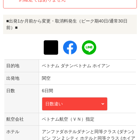
■出発1か月前から変更・取消料発生（ピーク期40日/通常30日
前）■
目的地
ベトナム ダナンベトナム ホイアン
出発地
関空
日数
6日間
日数違い
航空会社
ベトナム航空（ＶＮ）指定
ホテル
アンファダホテルダナンと同等クラス (ダナン)
ビン フン 2 シティ ホテルと同等クラス (ホイア