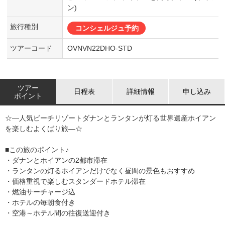
ン)
旅行種別
コンシェルジュ予約
ツアーコード
OVNVN22DHO-STD
ツアー
日程表
詳細情報
申し込み
ポイント
☆―人気ビーチリゾートダナンとランタンが灯る世界遺産ホイアン
を楽しむよくばり旅―☆
■この旅のポイント♪
・ダナンとホイアンの2都市滞在
・ランタンの灯るホイアンだけでなく昼間の景色もおすすめ
・価格重視で楽しむスタンダードホテル滞在
・燃油サーチャージ込
・ホテルの毎朝食付き
・空港～ホテル間の往復送迎付き