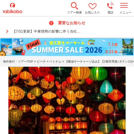
t
ツアー検索
お気に入り
電話
メニュー
o
g
重要なお知らせ
g
l
【7/31更新】中東情勢の影響に伴う当社…
e
n
a
v
i
g
a
>
>
>
海外旅行・ツアーTOP
ビーチ
ベトナム
【燃油サーチャージ込み】【2都市周遊♪ダナン2泊+
t
i
o
n