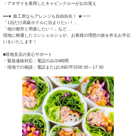
・アオザイを着用したキャビンクルーがお出迎え
━━★ 旅工房ならアレンジも自由自在！ ★━━
「1泊だけ高級ホテルに泊まりたい！」
「他の都市と周遊したい！」など…
現地に精通したコンシェルジュが、お客様の理想の旅を作るお手伝
いをいたします！
■現地支店の安心サポート
・緊急連絡対応：電話のみ/24時間
・現地での相談：電話またはLINE/平日08:30～17:30