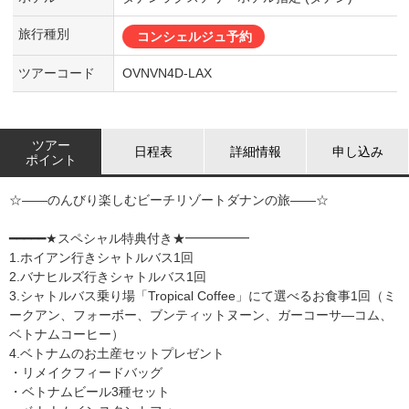
旅行種別
コンシェルジュ予約
ツアーコード
OVNVN4D-LAX
ツアー
日程表
詳細情報
申し込み
ポイント
☆――のんびり楽しむビーチリゾートダナンの旅――☆
━━━━━★スペシャル特典付き★━━━━━
1.ホイアン行きシャトルバス1回
2.バナヒルズ行きシャトルバス1回
3.シャトルバス乗り場「Tropical Coffee」にて選べるお食事1回（ミ
ークアン、フォーボー、ブンティットヌーン、ガーコーサ―コム、
ベトナムコーヒー）
4.ベトナムのお土産セットプレゼント
・リメイクフィードバッグ
・ベトナムビール3種セット