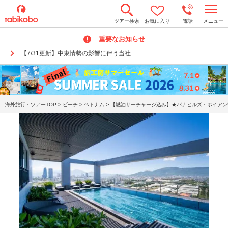
t
ツアー検索
お気に入り
電話
メニュー
o
g
重要なお知らせ
g
l
【7/31更新】中東情勢の影響に伴う当社…
e
n
a
v
i
g
a
>
>
>
海外旅行・ツアーTOP
ビーチ
ベトナム
【燃油サーチャージ込み】★バナヒルズ・ホイアン観
t
i
o
n