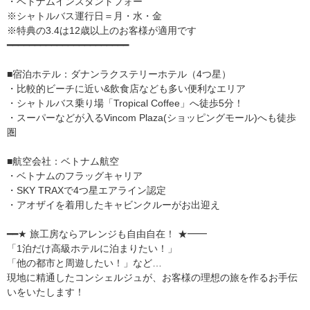
・ベトナムインスタントフォー
※シャトルバス運行日＝月・水・金
※特典の3.4は12歳以上のお客様が適用です
━━━━━━━━━━━━━━━━━━━━━━
■宿泊ホテル：ダナンラクステリーホテル（4つ星）
・比較的ビーチに近い&飲食店なども多い便利なエリア
・シャトルバス乗り場「Tropical Coffee」へ徒歩5分！
・スーパーなどが入るVincom Plaza(ショッピングモール)へも徒歩
圏
■航空会社：ベトナム航空
・ベトナムのフラッグキャリア
・SKY TRAXで4つ星エアライン認定
・アオザイを着用したキャビンクルーがお出迎え
━━★ 旅工房ならアレンジも自由自在！ ★━━
「1泊だけ高級ホテルに泊まりたい！」
「他の都市と周遊したい！」など…
現地に精通したコンシェルジュが、お客様の理想の旅を作るお手伝
いをいたします！