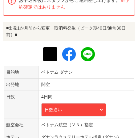
お申込み後にスタッフからご連絡差し上げます。
※予
約確定ではありません
■出発1か月前から変更・取消料発生（ピーク期40日/通常30日
前）■
目的地
ベトナム ダナン
出発地
関空
日数
4日間
日数違い
航空会社
ベトナム航空（ＶＮ）指定
ホテル
ダナンラクステリーホテル指定 (ダナン)