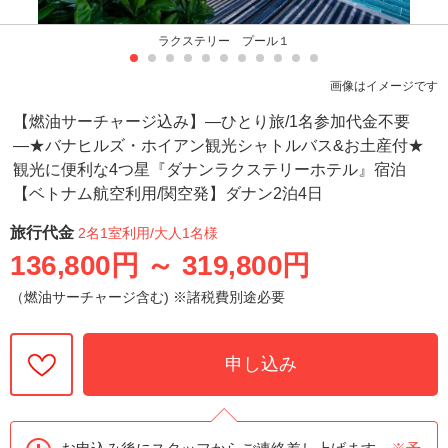
ラクステリー プール１
画像はイメージです
【燃油サーチャージ込み】―ひとり旅/1名参加代金不要
―★バナヒルズ・ホイアン観光シャトルバス&お土産付★
観光に便利な4つ星『ダナンラクステリーホテル』宿泊
【ベトナム航空利用/関空発】ダナン2泊4日
旅行代金
2名1室利用
/大人1名様
136,800円
～
319,800円
（燃油サーチャージ含む) ※諸税費別途必要
申し込み