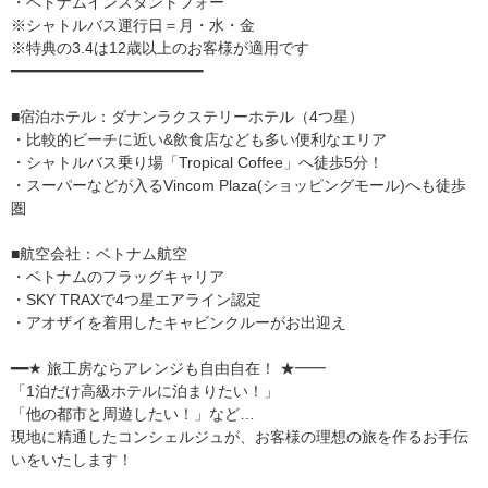
・ベトナムインスタントフォー
※シャトルバス運行日＝月・水・金
※特典の3.4は12歳以上のお客様が適用です
━━━━━━━━━━━━━━━━━━━━━━
■宿泊ホテル：ダナンラクステリーホテル（4つ星）
・比較的ビーチに近い&飲食店なども多い便利なエリア
・シャトルバス乗り場「Tropical Coffee」へ徒歩5分！
・スーパーなどが入るVincom Plaza(ショッピングモール)へも徒歩
圏
■航空会社：ベトナム航空
・ベトナムのフラッグキャリア
・SKY TRAXで4つ星エアライン認定
・アオザイを着用したキャビンクルーがお出迎え
━━★ 旅工房ならアレンジも自由自在！ ★━━
「1泊だけ高級ホテルに泊まりたい！」
「他の都市と周遊したい！」など…
現地に精通したコンシェルジュが、お客様の理想の旅を作るお手伝
いをいたします！