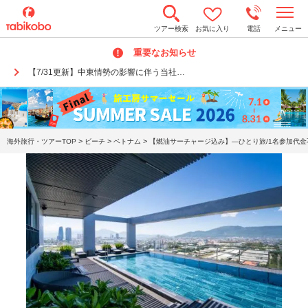
t
ツアー検索
お気に入り
電話
メニュー
o
g
重要なお知らせ
g
l
【7/31更新】中東情勢の影響に伴う当社…
e
n
a
v
i
g
a
>
>
>
海外旅行・ツアーTOP
ビーチ
ベトナム
【燃油サーチャージ込み】―ひとり旅/1名参加代金
t
i
o
n