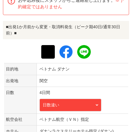
お申込み後にスタッフからご連絡差し上げます。
※予
約確定ではありません
■出発1か月前から変更・取消料発生（ピーク期40日/通常30日
前）■
目的地
ベトナム ダナン
出発地
関空
日数
4日間
日数違い
航空会社
ベトナム航空（ＶＮ）指定
ホテル
ダナンラクステリーホテル指定 (ダナン)