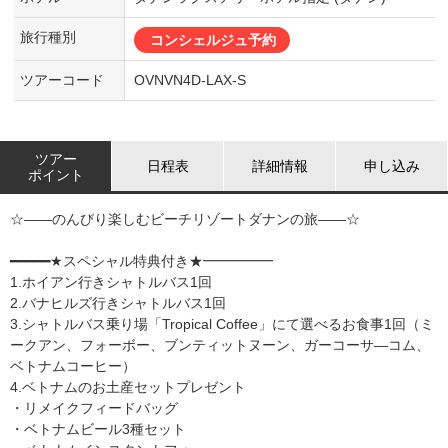
旅行種別
コンシェルジュ予約
ツアーコード
OVNVN4D-LAX-S
ツアー
日程表
詳細情報
申し込み
ポイント
☆――のんびり楽しむビーチリゾートダナンの旅――☆
━━━━━★スペシャル特典付き★━━━━━
1.ホイアン行きシャトルバス1回
2.バナヒルズ行きシャトルバス1回
3.シャトルバス乗り場「Tropical Coffee」にて選べるお食事1回（ミ
ークアン、フォーボー、ブンティットヌーン、ガーコーサ―コム、
ベトナムコーヒー）
4.ベトナムのお土産セットプレゼント
・リメイクフィードバッグ
・ベトナムビール3種セット