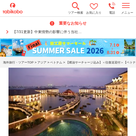
t
ツアー検索
お気に入り
電話
メニュー
o
g
重要なお知らせ
g
l
【7/31更新】中東情勢の影響に伴う当社…
e
n
a
v
i
g
a
>
>
>
海外旅行・ツアーTOP
アジア
ベトナム
【燃油サーチャージ込み】＜往復送迎付＞【ベトナム
t
i
o
n