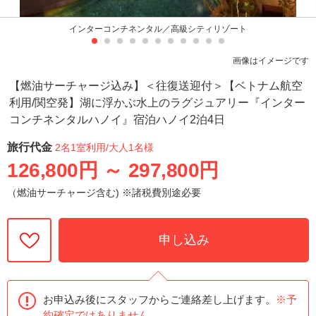
インターコンチネンタル／高級シティリゾート
画像はイメージです
【燃油サーチャージ込み】＜往復送迎付＞【ベトナム航空
利用/関空発】湖に浮かぶ水上のラグジュアリー『インター
コンチネンタルハノイ』宿泊ハノイ2泊4日
旅行代金
2名1室利用
/大人1名様
126,800円
～
297,800円
（燃油サーチャージ含む) ※諸税費別途必要
申し込み
お申込み後にスタッフからご連絡差し上げます。
※予
約確定ではありません