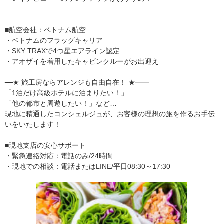
■航空会社：ベトナム航空
・ベトナムのフラッグキャリア
・SKY TRAXで4つ星エアライン認定
・アオザイを着用したキャビンクルーがお出迎え
━━★ 旅工房ならアレンジも自由自在！ ★━━
「1泊だけ高級ホテルに泊まりたい！」
「他の都市と周遊したい！」など…
現地に精通したコンシェルジュが、お客様の理想の旅を作るお手伝
いをいたします！
■現地支店の安心サポート
・緊急連絡対応：電話のみ/24時間
・現地での相談：電話またはLINE/平日08:30～17:30