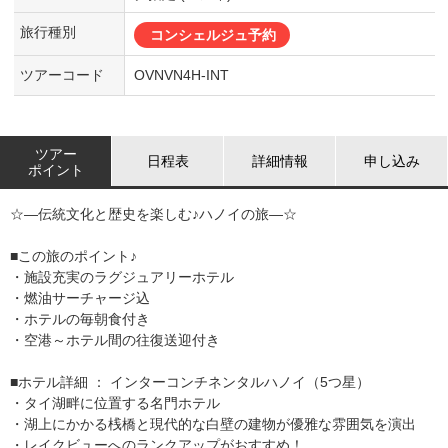
旅行種別
コンシェルジュ予約
ツアーコード
OVNVN4H-INT
ツアー
日程表
詳細情報
申し込み
ポイント
☆―伝統文化と歴史を楽しむ♪ハノイの旅―☆
■この旅のポイント♪
・施設充実のラグジュアリーホテル
・燃油サーチャージ込
・ホテルの毎朝食付き
・空港～ホテル間の往復送迎付き
■ホテル詳細 ： インターコンチネンタルハノイ（5つ星）
・タイ湖畔に位置する名門ホテル
・湖上にかかる桟橋と現代的な白壁の建物が優雅な雰囲気を演出
・レイクビューへのランクアップがおすすめ！