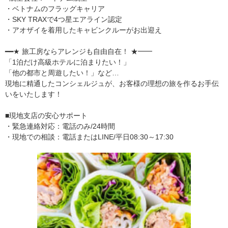
・ベトナムのフラッグキャリア
・SKY TRAXで4つ星エアライン認定
・アオザイを着用したキャビンクルーがお出迎え
━━★ 旅工房ならアレンジも自由自在！ ★━━
「1泊だけ高級ホテルに泊まりたい！」
「他の都市と周遊したい！」など…
現地に精通したコンシェルジュが、お客様の理想の旅を作るお手伝
いをいたします！
■現地支店の安心サポート
・緊急連絡対応：電話のみ/24時間
・現地での相談：電話またはLINE/平日08:30～17:30