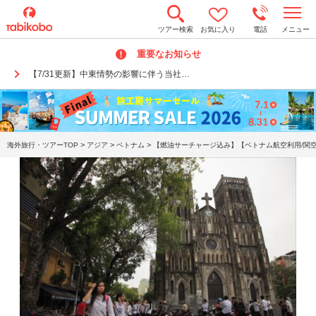
t
ツアー検索
お気に入り
電話
メニュー
o
g
重要なお知らせ
g
l
【7/31更新】中東情勢の影響に伴う当社…
e
n
a
v
i
g
a
>
>
>
海外旅行・ツアーTOP
アジア
ベトナム
【燃油サーチャージ込み】【ベトナム航空利用/関空
t
i
o
n