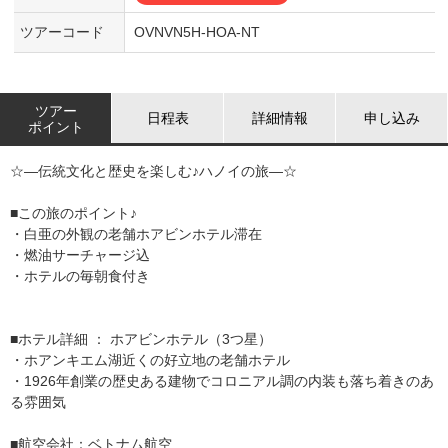
ツアーコード
OVNVN5H-HOA-NT
ツアー
日程表
詳細情報
申し込み
ポイント
☆―伝統文化と歴史を楽しむ♪ハノイの旅―☆
■この旅のポイント♪
・白亜の外観の老舗ホアビンホテル滞在
・燃油サーチャージ込
・ホテルの毎朝食付き
■ホテル詳細 ： ホアビンホテル（3つ星）
・ホアンキエム湖近くの好立地の老舗ホテル
・1926年創業の歴史ある建物でコロニアル調の内装も落ち着きのあ
る雰囲気
■航空会社：ベトナム航空