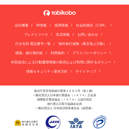
会社概要
IR情報
採用情報
社会的責任（CSR）
プレスリリース
支店情報
お問い合わせ
行き先別 電話番号一覧
海外旅行保険（東京海上日動）
標識、旅行業約款
利用規約
プライバシーポリシー
外部送信による行動履歴情報の取得および利用に関するポリシー
情報セキュリティ基本方針
サイトマップ
観光庁長官登録旅行業第１６８３号（第１種）
一般社団法人日本旅行業協会（ＪＡＴＡ）正会員
国際航空運送協会（ＩＡＴＡ）公認代理店
旅行業公正取引協議会会員
一般社団法人 日本経済団体連合会（経団連）