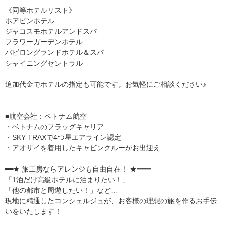
《同等ホテルリスト》
ホアビンホテル
ジャコスモホテルアンドスパ
フラワーガーデンホテル
バビロングランドホテル＆スパ
シャイニングセントラル
追加代金でホテルの指定も可能です。お気軽にご相談ください♪
■航空会社：ベトナム航空
・ベトナムのフラッグキャリア
・SKY TRAXで4つ星エアライン認定
・アオザイを着用したキャビンクルーがお出迎え
━━★ 旅工房ならアレンジも自由自在！ ★━━
「1泊だけ高級ホテルに泊まりたい！」
「他の都市と周遊したい！」など…
現地に精通したコンシェルジュが、お客様の理想の旅を作るお手伝
いをいたします！