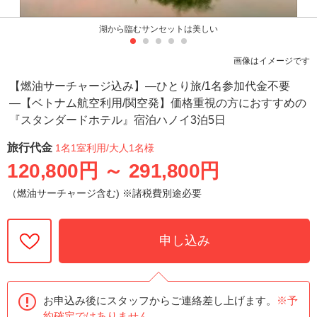
湖から臨むサンセットは美しい
画像はイメージです
【燃油サーチャージ込み】―ひとり旅/1名参加代金不要
―【ベトナム航空利用/関空発】価格重視の方におすすめの
『スタンダードホテル』宿泊ハノイ3泊5日
旅行代金
1名1室利用
/大人1名様
120,800円
～
291,800円
（燃油サーチャージ含む) ※諸税費別途必要
申し込み
お申込み後にスタッフからご連絡差し上げます。
※予
約確定ではありません