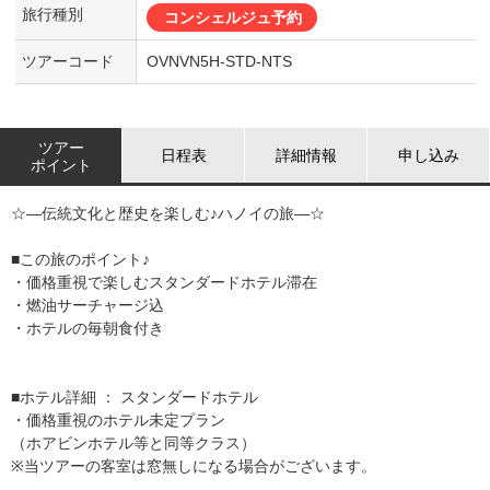
旅行種別
コンシェルジュ予約
ツアーコード
OVNVN5H-STD-NTS
ツアー
日程表
詳細情報
申し込み
ポイント
☆―伝統文化と歴史を楽しむ♪ハノイの旅―☆
■この旅のポイント♪
・価格重視で楽しむスタンダードホテル滞在
・燃油サーチャージ込
・ホテルの毎朝食付き
■ホテル詳細 ： スタンダードホテル
・価格重視のホテル未定プラン
（ホアビンホテル等と同等クラス）
※当ツアーの客室は窓無しになる場合がございます。