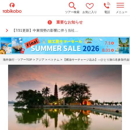
t
ツアー検索
お気に入り
電話
メニュー
o
g
重要なお知らせ
g
l
【7/31更新】中東情勢の影響に伴う当社…
e
n
a
v
i
g
a
>
>
>
海外旅行・ツアーTOP
アジア
ベトナム
【燃油サーチャージ込み】―ひとり旅/1名参加代金
t
i
o
n