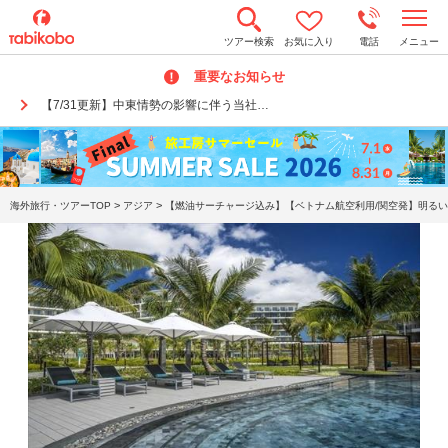
t
ツアー検索
お気に入り
電話
メニュー
o
g
重要なお知らせ
g
l
【7/31更新】中東情勢の影響に伴う当社…
e
n
a
v
i
g
a
>
>
海外旅行・ツアーTOP
アジア
【燃油サーチャージ込み】【ベトナム航空利用/関空発】明るい
t
i
o
n