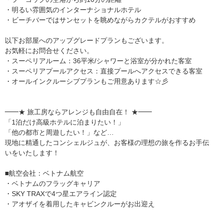
・明るい雰囲気のインターナショナルホテル
・ビーチバーではサンセットを眺めながらカクテルがおすすめ
以下お部屋へのアップグレードプランもございます。
お気軽にお問合せください。
・スーペリアルーム：36平米/シャワーと浴室が分かれた客室
・スーペリアプールアクセス：直接プールへアクセスできる客室
・オールインクルーシブプランもご用意あります☆彡
━━★ 旅工房ならアレンジも自由自在！ ★━━
「1泊だけ高級ホテルに泊まりたい！」
「他の都市と周遊したい！」など…
現地に精通したコンシェルジュが、お客様の理想の旅を作るお手伝
いをいたします！
■航空会社：ベトナム航空
・ベトナムのフラッグキャリア
・SKY TRAXで4つ星エアライン認定
・アオザイを着用したキャビンクルーがお出迎え