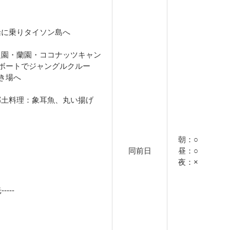
、船に乗りタイソン島へ
蜜農園・蘭園・ココナッツキャン
ボートでジャングルクルー
き場へ
ン郷土料理：象耳魚、丸い揚げ
朝：○
同前日
昼：○
夜：×
---