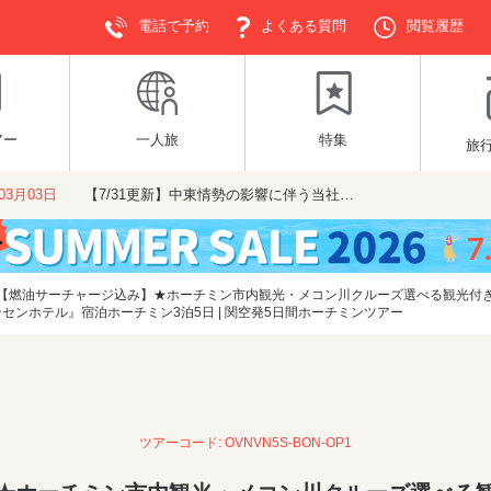
電話で予約
よくある質問
閲覧履歴
アー
一人旅
特集
旅
年03月03日
【7/31更新】中東情勢の影響に伴う当社…
【燃油サーチャージ込み】★ホーチミン市内観光・メコン川クルーズ選べる観光付き
センホテル』宿泊ホーチミン3泊5日 | 関空発5日間ホーチミンツアー
ツアーコード: OVNVN5S-BON-OP1