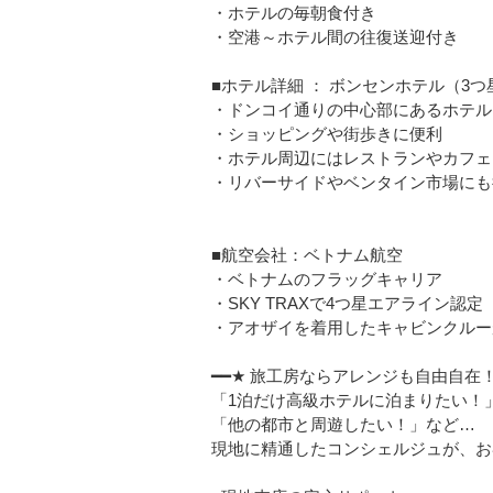
・ホテルの毎朝食付き
・空港～ホテル間の往復送迎付き
■ホテル詳細 ： ボンセンホテル（3つ
・ドンコイ通りの中心部にあるホテル
・ショッピングや街歩きに便利
・ホテル周辺にはレストランやカフェ
・リバーサイドやベンタイン市場にも
■航空会社：ベトナム航空
・ベトナムのフラッグキャリア
・SKY TRAXで4つ星エアライン認定
・アオザイを着用したキャビンクルー
━━★ 旅工房ならアレンジも自由自在！
「1泊だけ高級ホテルに泊まりたい！
「他の都市と周遊したい！」など…
現地に精通したコンシェルジュが、お