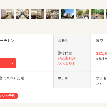
ホーチミン
出発地
関空
旅行代金
121,
2名1室利用
※燃油
/大人1名様
空（ＶＮ）指定
ホテル
ボンセ
ン)
ルジュ予約