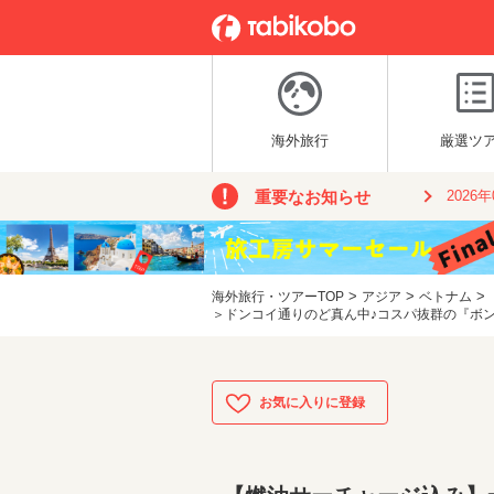
海外旅行
厳選ツ
重要なお知らせ
2026
>
>
>
海外旅行・ツアーTOP
アジア
ベトナム
＞ドンコイ通りのど真ん中♪コスパ抜群の『ボン