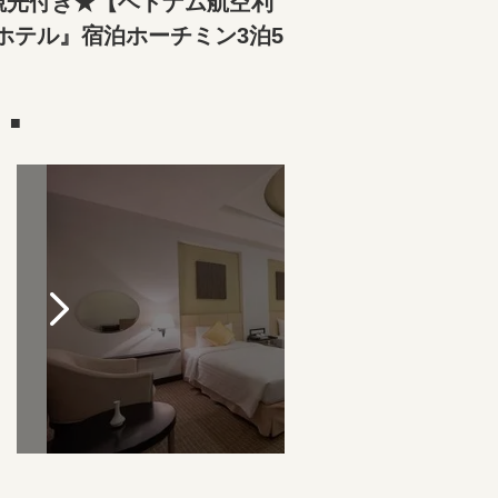
観光付き★【ベトナム航空利
ホテル』宿泊ホーチミン3泊5
）■