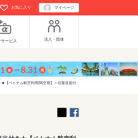
お気に入り
マイページ
法人・団体
行サービス
★【ベトナム航空利用/関空発】＜往復送迎付