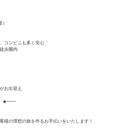
星）
、コンビニも多く安心
徒歩圏内
がお出迎え
 ★━━
」
客様の理想の旅を作るお手伝いをいたします！