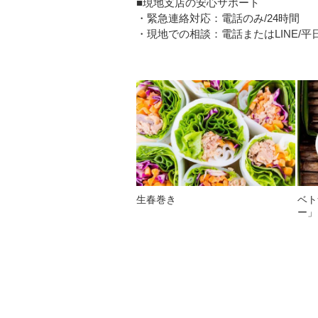
■現地支店の安心サポート
・緊急連絡対応：電話のみ/24時間
・現地での相談：電話またはLINE/平日08
生春巻き
ベト
ー」