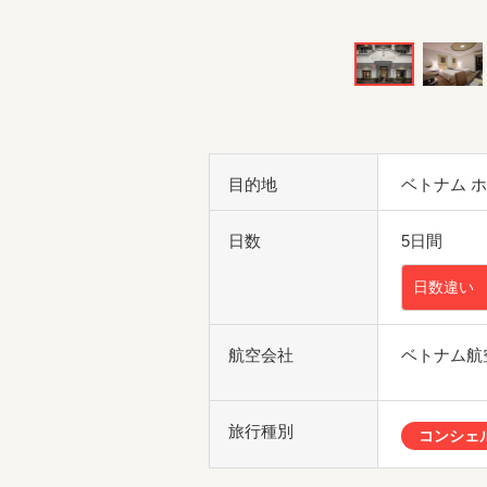
目的地
ベトナム 
日数
5日間
日数違い
航空会社
ベトナム航
旅行種別
コンシェ