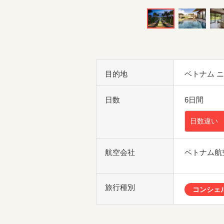
目的地
ベトナム 
日数
6日間
日数違い
航空会社
ベトナム航
旅行種別
コンシェ