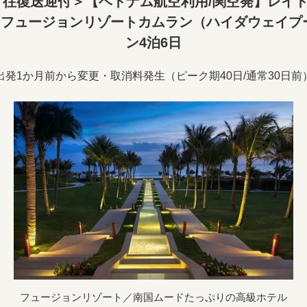
往復送迎付＞【ベトナム航空利用/関空発】レイ
『フュージョンリゾートカムラン（ハイダウェイプ
ン4泊6日
出発1か月前から変更・取消料発生（ピーク期40日/通常30日前
フュージョンリゾート／南国ムードたっぷりの高級ホテル