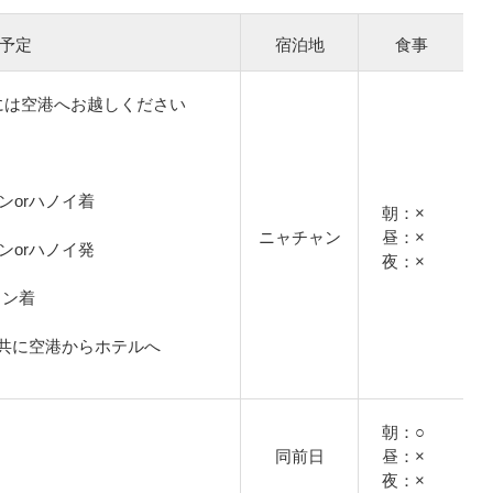
予定
宿泊地
食事
には空港へお越しください
チミンorハノイ着
朝：×
ニャチャン
昼：×
チミンorハノイ発
夜：×
チャン着
共に空港からホテルへ
朝：○
同前日
昼：×
夜：×