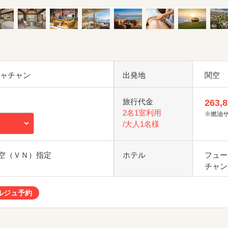
ニャチャン
出発地
関空
旅行代金
263,
2名1室利用
※燃油
/大人1名様
空（ＶＮ）指定
ホテル
フュー
チャン
ルジュ予約