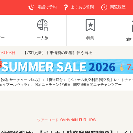
電話で予約
よくある質問
閲覧履歴
アー
一人旅
特集
旅
年03月03日
【7/31更新】中東情勢の影響に伴う当社…
【燃油サーチャージ込み】＜往復送迎付＞【ベトナム航空利用/関空発】レイトチェ
イプールヴィラ）』宿泊ニャチャン4泊6日 | 関空発6日間ニャチャンツアー
ツアーコード: OVNVN6N-FUR-HDW