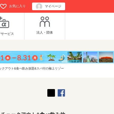
お気に入り
マイページ
法人・団体
行サービス
ックアウト&食べ飲み放題&スパ付の極上リゾー