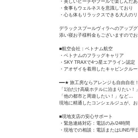
・美しいビーチやプールで楽しんだあ
・食事もウェルネスを意識しており
・心も体もリラックスできる大人のリ
デラックスプールヴィラへのアップグ
添い寝お子様料金もございますのでお
■航空会社：ベトナム航空
・ベトナムのフラッグキャリア
・SKY TRAXで4つ星エアライン認定
・アオザイを着用したキャビンクルー
━━★ 旅工房ならアレンジも自由自在！
「1泊だけ高級ホテルに泊まりたい！
「他の都市と周遊したい！」など…
現地に精通したコンシェルジュが、お
■現地支店の安心サポート
・緊急連絡対応：電話のみ/24時間
・現地での相談：電話またはLINE/平日08