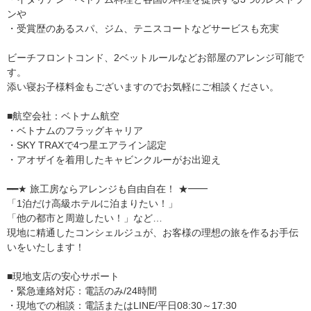
ンや
・受賞歴のあるスパ、ジム、テニスコートなどサービスも充実
ビーチフロントコンド、2ベットルールなどお部屋のアレンジ可能で
す。
添い寝お子様料金もございますのでお気軽にご相談ください。
■航空会社：ベトナム航空
・ベトナムのフラッグキャリア
・SKY TRAXで4つ星エアライン認定
・アオザイを着用したキャビンクルーがお出迎え
━━★ 旅工房ならアレンジも自由自在！ ★━━
「1泊だけ高級ホテルに泊まりたい！」
「他の都市と周遊したい！」など…
現地に精通したコンシェルジュが、お客様の理想の旅を作るお手伝
いをいたします！
■現地支店の安心サポート
・緊急連絡対応：電話のみ/24時間
・現地での相談：電話またはLINE/平日08:30～17:30