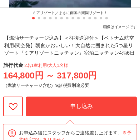
ミアリゾート／まさに南国の楽園リゾート！
画像はイメージです
【燃油サーチャージ込み】＜往復送迎付＞【ベトナム航空
利用/関空発】朝食がおいしい！大自然に囲まれた5つ星リ
ゾート『ミアリゾートニャチャン』宿泊ニャチャン4泊6日
旅行代金
2名1室利用
/大人1名様
164,800円
～
317,800円
（燃油サーチャージ含む) ※諸税費別途必要
申し込み
お申込み後にスタッフからご連絡差し上げます。
※予
約確定ではありません