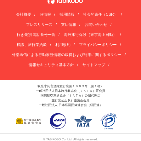
会社概要
IR情報
採用情報
社会的責任（CSR）
プレスリリース
支店情報
お問い合わせ
行き先別 電話番号一覧
海外旅行保険（東京海上日動）
標識、旅行業約款
利用規約
プライバシーポリシー
外部送信による行動履歴情報の取得および利用に関するポリシー
情報セキュリティ基本方針
サイトマップ
観光庁長官登録旅行業第１６８３号（第１種）
一般社団法人日本旅行業協会（ＪＡＴＡ）正会員
国際航空運送協会（ＩＡＴＡ）公認代理店
旅行業公正取引協議会会員
一般社団法人 日本経済団体連合会（経団連）
© TABIKOBO Co. Ltd. All rights reserved.