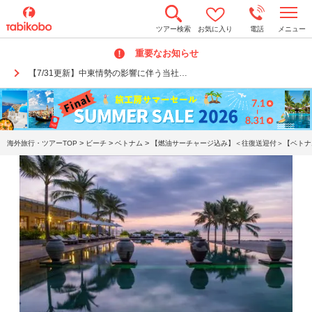
t
ツアー検索
お気に入り
電話
メニュー
o
g
重要なお知らせ
g
l
【7/31更新】中東情勢の影響に伴う当社…
e
n
a
v
i
g
a
>
>
>
海外旅行・ツアーTOP
ビーチ
ベトナム
【燃油サーチャージ込み】＜往復送迎付＞【ベトナム
t
i
o
n