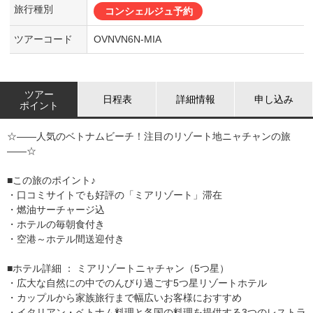
旅行種別
コンシェルジュ予約
ツアーコード
OVNVN6N-MIA
ツアー
日程表
詳細情報
申し込み
ポイント
☆――人気のベトナムビーチ！注目のリゾート地ニャチャンの旅
――☆
■この旅のポイント♪
・口コミサイトでも好評の「ミアリゾート」滞在
・燃油サーチャージ込
・ホテルの毎朝食付き
・空港～ホテル間送迎付き
■ホテル詳細 ： ミアリゾートニャチャン（5つ星）
・広大な自然にの中でのんびり過ごす5つ星リゾートホテル
・カップルから家族旅行まで幅広いお客様におすすめ
・イタリアン・ベトナム料理と各国の料理を提供する3つのレストラ