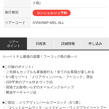
ク島)
旅行種別
コンシェルジュ予約
ツアーコード
OVNVN6P-MEL-ALL
ツアー
日程表
詳細情報
申し込み
ポイント
☆―ベトナム最後の楽園！フーコック島の旅―☆
■この旅のポイント♪
・ご夫婦もカップルも家族旅行も！全てのお客様が楽しめる
・5つ星リゾート「メリアヴィンパール・フーコック」滞在
・220平米のプール付きヴィラ泊
・現地でお財布いらずのオールインクルーシブ
・燃油サーチャージ込
■ご宿泊 ：メリアヴィンパールフーコック（5つ星）
・「1ベットルームヴィラ・レイクビュー・ウィズプライベートプー