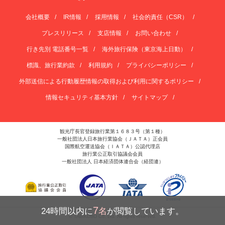
会社概要
IR情報
採用情報
社会的責任（CSR）
プレスリリース
支店情報
お問い合わせ
行き先別 電話番号一覧
海外旅行保険（東京海上日動）
標識、旅行業約款
利用規約
プライバシーポリシー
外部送信による行動履歴情報の取得および利用に関するポリシー
情報セキュリティ基本方針
サイトマップ
観光庁長官登録旅行業第１６８３号（第１種）
一般社団法人日本旅行業協会（ＪＡＴＡ）正会員
国際航空運送協会（ＩＡＴＡ）公認代理店
旅行業公正取引協議会会員
一般社団法人 日本経済団体連合会（経団連）
7
24時間以内に
名
が閲覧しています。
© TABIKOBO Co. Ltd. All rights reserved.