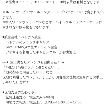
※軽食メニュー（10:00～18:00）・18時以降は有料となります
※ルームサービス:オールインクルーシブパッケージには含まれてい
ません。
※輸入ワインやシャンパンなどオールインクルーシブパッケージに
含まれない飲み物もございます。
■航空会社：ベトナム航空
・ベトナムのフラッグキャリア
・SKY TRAXで4つ星エアライン認定
・アオザイを着用したキャビンクルーがお出迎え
━━★ 旅工房ならアレンジも自由自在！ ★━━
「1泊だけ高級ホテルに泊まりたい！」
「他の都市と周遊したい！」など…
現地に精通したコンシェルジュが、お客様の理想の旅を作るお手伝
いをいたします！
■現地支店の安心サポート
・緊急連絡対応：電話のみ/24時間
・現地での相談：電話またはLINE/平日08:30～17:30