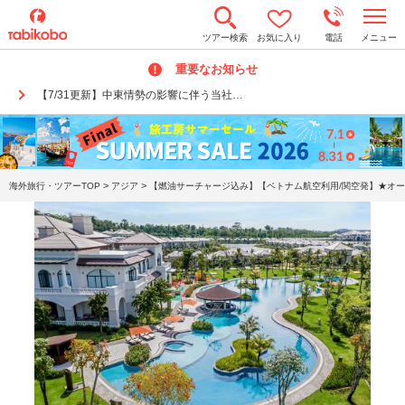
t
ツアー検索
お気に入り
電話
メニュー
o
g
重要なお知らせ
g
l
【7/31更新】中東情勢の影響に伴う当社…
e
n
a
v
i
g
a
>
>
海外旅行・ツアーTOP
アジア
【燃油サーチャージ込み】【ベトナム航空利用/関空発】★オー
t
i
o
n