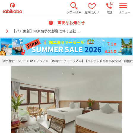
t
ツアー検索
お気に入り
電話
メニュー
o
g
重要なお知らせ
g
l
【7/31更新】中東情勢の影響に伴う当社…
e
n
a
v
i
g
a
>
>
海外旅行・ツアーTOP
アジア
【燃油サーチャージ込み】【ベトナム航空利用/関空発】自然に
t
i
o
n