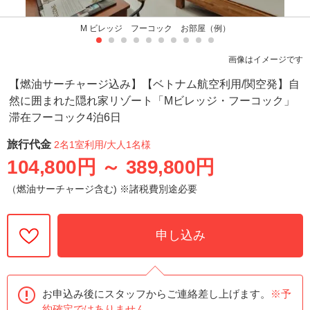
M ビレッジ フーコック お部屋（例）
画像はイメージです
【燃油サーチャージ込み】【ベトナム航空利用/関空発】自
然に囲まれた隠れ家リゾート「Mビレッジ・フーコック」
滞在フーコック4泊6日
旅行代金
2名1室利用
/大人1名様
104,800円
～
389,800円
（燃油サーチャージ含む) ※諸税費別途必要
申し込み
お申込み後にスタッフからご連絡差し上げます。
※予
約確定ではありません