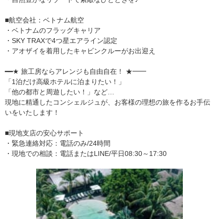
■航空会社：ベトナム航空
・ベトナムのフラッグキャリア
・SKY TRAXで4つ星エアライン認定
・アオザイを着用したキャビンクルーがお出迎え
━━★ 旅工房ならアレンジも自由自在！ ★━━
「1泊だけ高級ホテルに泊まりたい！」
「他の都市と周遊したい！」など…
現地に精通したコンシェルジュが、お客様の理想の旅を作るお手伝
いをいたします！
■現地支店の安心サポート
・緊急連絡対応：電話のみ/24時間
・現地での相談：電話またはLINE/平日08:30～17:30