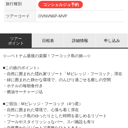
旅行種別
コンシェルジュ予約
ツアーコード
OVNVN6P-MVP
ツアー
日程表
詳細情報
申し込み
ポイント
☆―ベトナム最後の楽園！フーコック島の旅―☆
■この旅のポイント♪
・自然に囲まれた隠れ家リゾート「Mビレッジ・フーコック」滞在
・緑に囲まれた静かな環境で、のんびり過ごせる癒しの空間
・ホテルの毎朝食付き
・燃油サーチャージ込
■ご宿泊：Mビレッジ・フーコック（4つ星）
・自然に囲まれた環境で、心落ち着く滞在
・フーコック島のゆったりとした時間を楽しめるリゾート
・プールやスタイリッシュなバー、スパ施設も有り
・自然豊かなリゾートで素敵なひとときを♪