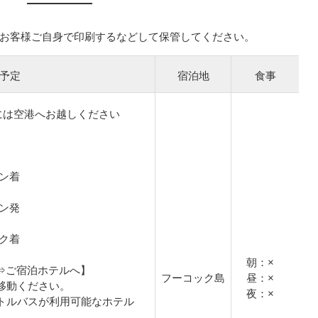
お客様ご自身で印刷するなどして保管してください。
予定
宿泊地
食事
には空港へお越しください
ミン着
ミン発
ック着
朝：×
港⇒ご宿泊ホテルへ】
フーコック島
昼：×
移動ください。
夜：×
トルバスが利用可能なホテル