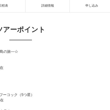
日程表
詳細情報
申し込み
ツアーポイント
島の旅―☆
在
フーコック（5つ星）
滞在