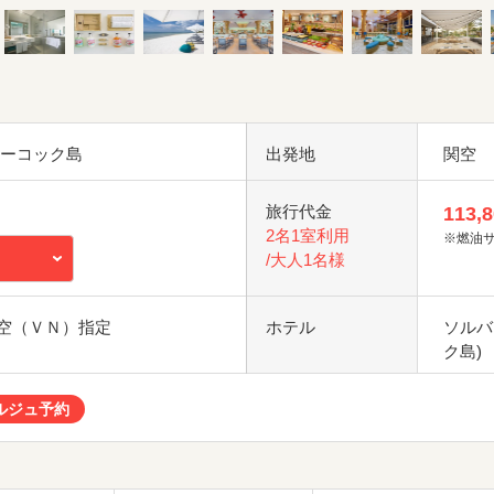
フーコック島
出発地
関空
旅行代金
113,
2名1室利用
※燃油
/大人1名様
空（ＶＮ）指定
ホテル
ソルバ
ク島)
ルジュ予約