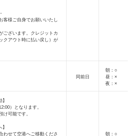
-
お客様ご自身でお願いいたし
がございます。クレジットカ
ックアウト時に払い戻し）が
朝：○
同前日
昼：×
夜：×
動】
2:00）となります。
預け可能です。
へ】
合わせて空港へご移動くださ
朝：○