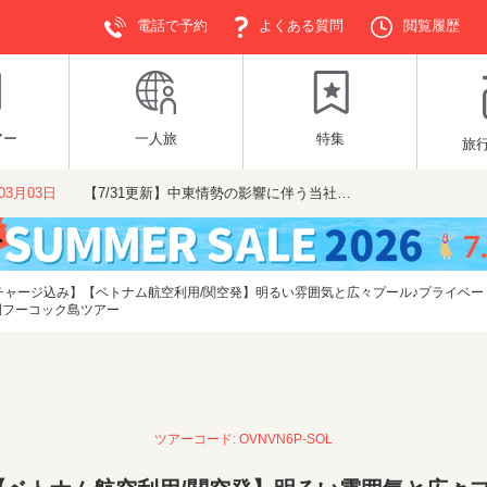
電話で予約
よくある質問
閲覧履歴
アー
一人旅
特集
旅
年03月03日
【7/31更新】中東情勢の影響に伴う当社…
チャージ込み】【ベトナム航空利用/関空発】明るい雰囲気と広々プール♪プライベ
日間フーコック島ツアー
ツアーコード: OVNVN6P-SOL