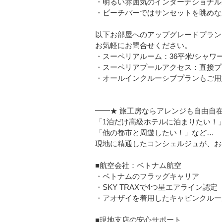
・明るい雰囲気のインターナショナル
・ビーチバーではサンセットを眺めな
以下お部屋へのアップグレードプラン
お気軽にお問合せください。
・スーペリアルーム：36平米/シャワ
・スーペリアプールアクセス：直接プ
・オールインクルーシブプランもご用
━━★ 旅工房ならアレンジも自由自在
「1泊だけ高級ホテルに泊まりたい！
「他の都市と周遊したい！」など…
現地に精通したコンシェルジュが、お
■航空会社：ベトナム航空
・ベトナムのフラッグキャリア
・SKY TRAXで4つ星エアライン認定
・アオザイを着用したキャビンクルー
■現地支店の安心サポート