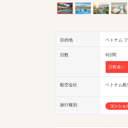
目的地
ベトナム 
日数
6日間
日数違い
航空会社
ベトナム航
旅行種別
コンシェ