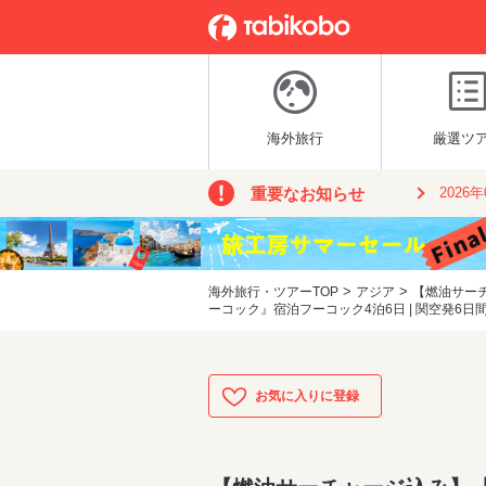
海外旅行
厳選ツ
重要なお知らせ
2026
>
>
海外旅行・ツアーTOP
アジア
【燃油サー
ーコック』宿泊フーコック4泊6日 | 関空発6