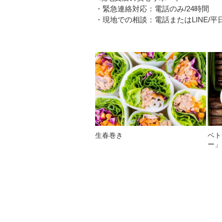
・緊急連絡対応：電話のみ/24時間
・現地での相談：電話またはLINE/平日08
生春巻き
ベト
ー」