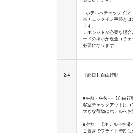
--ホテルへチェックイン--
※チェックイン手続きは
ます。
デポジットが必要な場合
ードの掲示か現金（チェ
必要になります。
2-4
【終日】自由行動
■午前・午後==【自由行
客室チェックアウトは（1
大きな荷物はホテルへお
■夕方==【ホテル⇒空港
ご自身でフライト時刻に