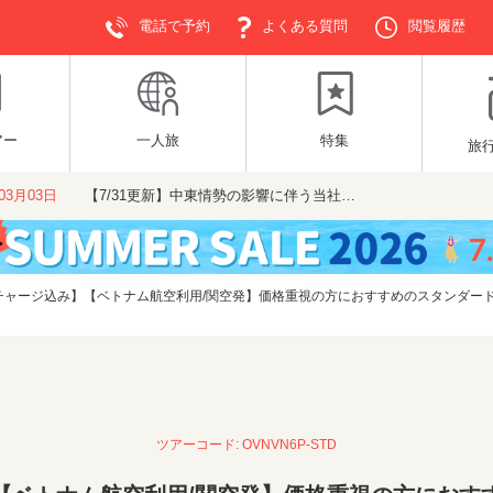
電話で予約
よくある質問
閲覧履歴
アー
一人旅
特集
旅
年03月03日
【7/31更新】中東情勢の影響に伴う当社…
ャージ込み】【ベトナム航空利用/関空発】価格重視の方におすすめのスタンダードホ
ツアーコード: OVNVN6P-STD