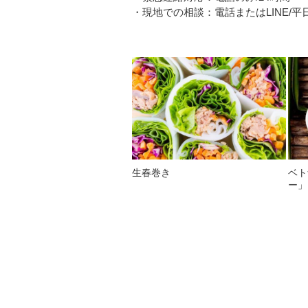
・現地での相談：電話またはLINE/平日08
生春巻き
ベト
ー」