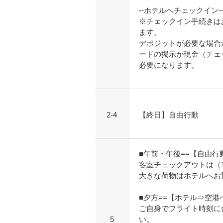
--ホテルへチェックイン--
※チェックイン手続きは
ます。
デポジットが必要な場合
ードの掲示か現金（チェ
必要になります。
2-4
【終日】自由行動
■午前・午後==【自由行
客室チェックアウトは（1
大きな荷物はホテルへお
■夕方==【ホテル⇒空港
ご自身でフライト時刻に
5
い。