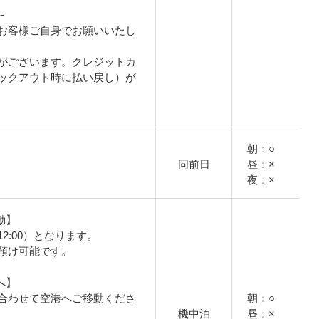
-
お客様ご自身でお願いいたし
がございます。クレジットカ
ックアウト時に払い戻し）が
朝：○
同前日
昼：×
夜：×
動】
2:00）となります。
預け可能です。
へ】
合わせて空港へご移動くださ
朝：○
機中泊
昼：×