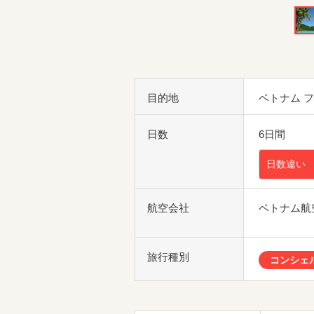
目的地
ベトナム 
日数
6日間
日数違い
航空会社
ベトナム航
旅行種別
コンシェ