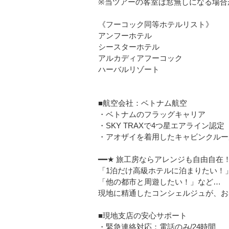
※当ツアーの客室は窓無しになる場合
《フーコック同等ホテルリスト》
アンフーホテル
シースターホテル
アルカディアフーコック
ハーバルリゾート
■航空会社：ベトナム航空
・ベトナムのフラッグキャリア
・SKY TRAXで4つ星エアライン認定
・アオザイを着用したキャビンクルー
━━★ 旅工房ならアレンジも自由自在！
「1泊だけ高級ホテルに泊まりたい！
「他の都市と周遊したい！」など…
現地に精通したコンシェルジュが、お
■現地支店の安心サポート
・緊急連絡対応：電話のみ/24時間