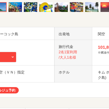
フーコック島
出発地
関空
旅行代金
101,
2名1室利用
※燃油
/大人1名様
空（ＶＮ）指定
ホテル
キム 
ク島)
ルジュ予約