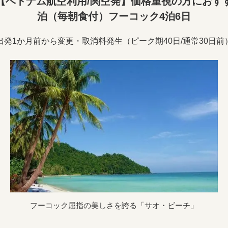
【ベトナム航空利用/関空発】価格重視の方におす
泊（毎朝食付）フーコック4泊6日
出発1か月前から変更・取消料発生（ピーク期40日/通常30日前
フーコック屈指の美しさを誇る「サオ・ビーチ」