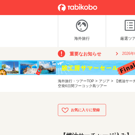
海外旅行
厳選ツ
重要なお知らせ
2026
>
>
海外旅行・ツアーTOP
アジア
【燃油サーチ
空発6日間フーコック島ツアー