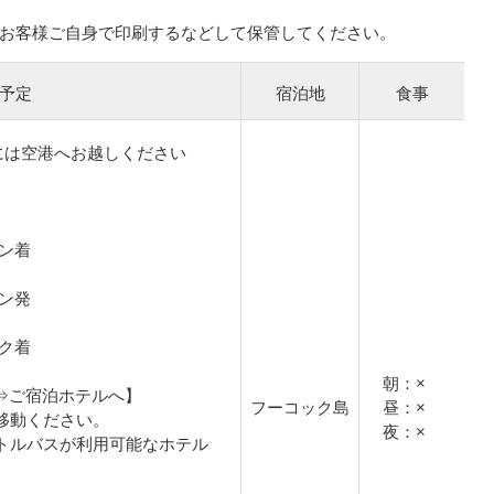
お客様ご自身で印刷するなどして保管してください。
予定
宿泊地
食事
には空港へお越しください
ミン着
ミン発
ック着
朝：×
港⇒ご宿泊ホテルへ】
フーコック島
昼：×
移動ください。
夜：×
トルバスが利用可能なホテル