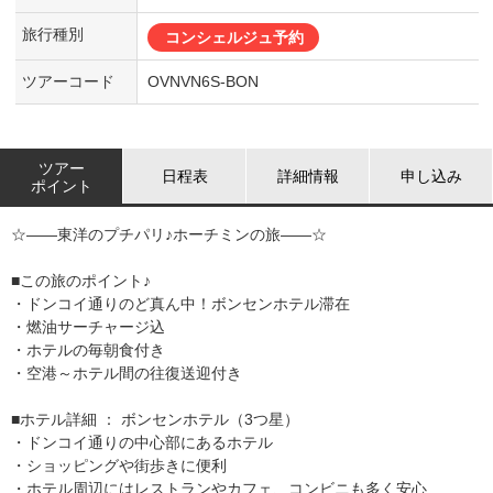
旅行種別
コンシェルジュ予約
ツアーコード
OVNVN6S-BON
ツアー
日程表
詳細情報
申し込み
ポイント
☆――東洋のプチパリ♪ホーチミンの旅――☆
■この旅のポイント♪
・ドンコイ通りのど真ん中！ボンセンホテル滞在
・燃油サーチャージ込
・ホテルの毎朝食付き
・空港～ホテル間の往復送迎付き
■ホテル詳細 ： ボンセンホテル（3つ星）
・ドンコイ通りの中心部にあるホテル
・ショッピングや街歩きに便利
・ホテル周辺にはレストランやカフェ、コンビニも多く安心