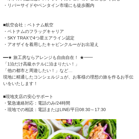
・リバーサイドやベンタイン市場にも徒歩圏内
■航空会社：ベトナム航空
・ベトナムのフラッグキャリア
・SKY TRAXで4つ星エアライン認定
・アオザイを着用したキャビンクルーがお出迎え
━━★ 旅工房ならアレンジも自由自在！ ★━━
「1泊だけ高級ホテルに泊まりたい！」
「他の都市と周遊したい！」など…
現地に精通したコンシェルジュが、お客様の理想の旅を作るお手伝
いをいたします！
■現地支店の安心サポート
・緊急連絡対応：電話のみ/24時間
・現地での相談：電話またはLINE/平日08:30～17:30