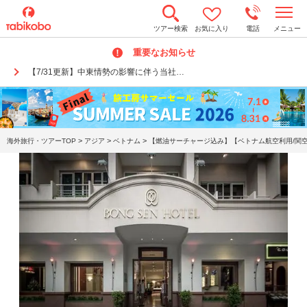
t
ツアー検索
お気に入り
電話
メニュー
o
g
重要なお知らせ
g
l
【7/31更新】中東情勢の影響に伴う当社…
e
n
a
v
i
g
a
>
>
>
海外旅行・ツアーTOP
アジア
ベトナム
【燃油サーチャージ込み】【ベトナム航空利用/関空
t
i
o
n