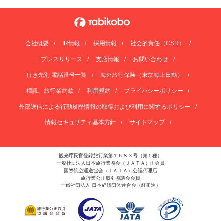
会社概要
IR情報
採用情報
社会的責任（CSR）
プレスリリース
支店情報
お問い合わせ
行き先別 電話番号一覧
海外旅行保険（東京海上日動）
標識、旅行業約款
利用規約
プライバシーポリシー
外部送信による行動履歴情報の取得および利用に関するポリシー
情報セキュリティ基本方針
サイトマップ
観光庁長官登録旅行業第１６８３号（第１種）
一般社団法人日本旅行業協会（ＪＡＴＡ）正会員
国際航空運送協会（ＩＡＴＡ）公認代理店
旅行業公正取引協議会会員
一般社団法人 日本経済団体連合会（経団連）