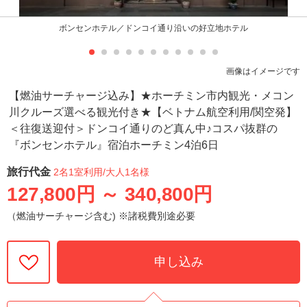
ボンセンホテル／ドンコイ通り沿いの好立地ホテル
画像はイメージです
【燃油サーチャージ込み】★ホーチミン市内観光・メコン
川クルーズ選べる観光付き★【ベトナム航空利用/関空発】
＜往復送迎付＞ドンコイ通りのど真ん中♪コスパ抜群の
『ボンセンホテル』宿泊ホーチミン4泊6日
旅行代金
2名1室利用
/大人1名様
127,800円
～
340,800円
（燃油サーチャージ含む) ※諸税費別途必要
申し込み