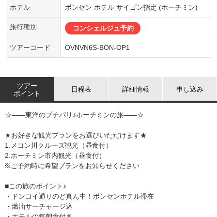
ホテル
ボンセン ホテル サイゴン指定 (ホーチミン)
旅行種別
コンシェルジュ予約
ツアーコード
OVNVN6S-BON-OP1
ツアー
日程表
詳細情報
申し込み
ポイント
☆――東洋のプチパリ♪ホーチミンの旅――☆
★お好きな観光プランをお選びいただけます★
1.メコン川クルーズ観光（昼食付）
2.ホーチミン市内観光（昼食付）
※ご予約時に希望プランをお知らせください
■この旅のポイント♪
・ドンコイ通りのど真ん中！ボンセンホテル滞在
・燃油サーチャージ込
・ホテルの毎朝食付き