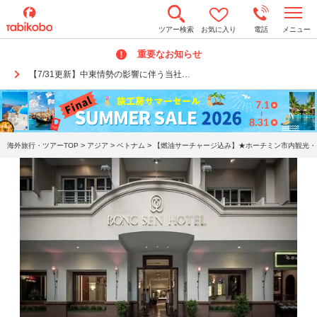
t
ツアー検索
お気に入り
電話
メニュー
o
g
重要なお知らせ
g
l
【7/31更新】中東情勢の影響に伴う当社…
e
n
a
v
i
g
a
>
>
>
海外旅行・ツアーTOP
アジア
ベトナム
【燃油サーチャージ込み】★ホーチミン市内観光・メ
t
i
o
n