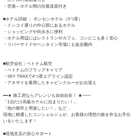
・空港～ホテル間の往復送迎付き
■ホテル詳細 ： ボンセンホテル（3つ星）
・ドンコイ通りの中心部にあるホテル
・ショッピングや街歩きに便利
・ホテル周辺にはレストランやカフェ、コンビニも多く安心
・リバーサイドやベンタイン市場にも徒歩圏内
■航空会社：ベトナム航空
・ベトナムのフラッグキャリア
・SKY TRAXで4つ星エアライン認定
・アオザイを着用したキャビンクルーがお出迎え
━━★ 旅工房ならアレンジも自由自在！ ★━━
「1泊だけ高級ホテルに泊まりたい！」
「他の都市と周遊したい！」など…
現地に精通したコンシェルジュが、お客様の理想の旅を作るお手伝
いをいたします！
■現地支店の安心サポート