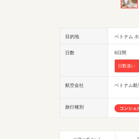
目的地
ベトナム 
日数
6日間
日数違い
航空会社
ベトナム航
旅行種別
コンシェ