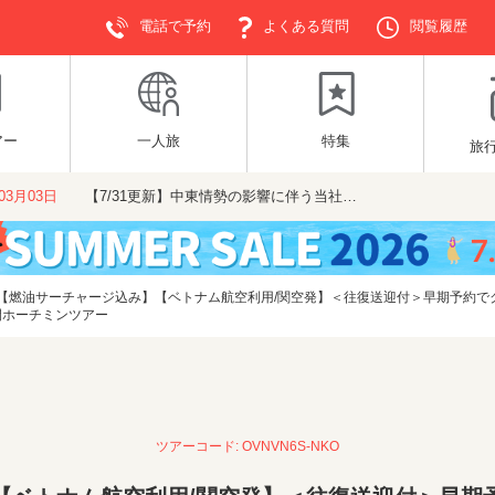
電話で予約
よくある質問
閲覧履歴
アー
一人旅
特集
旅
年03月03日
【7/31更新】中東情勢の影響に伴う当社…
【燃油サーチャージ込み】【ベトナム航空利用/関空発】＜往復送迎付＞早期予約で
日間ホーチミンツアー
ツアーコード: OVNVN6S-NKO