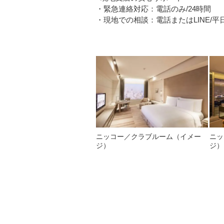
・緊急連絡対応：電話のみ/24時間
・現地での相談：電話またはLINE/平日08
ニッコー／クラブルーム（イメー
ニッ
ジ）
ジ）