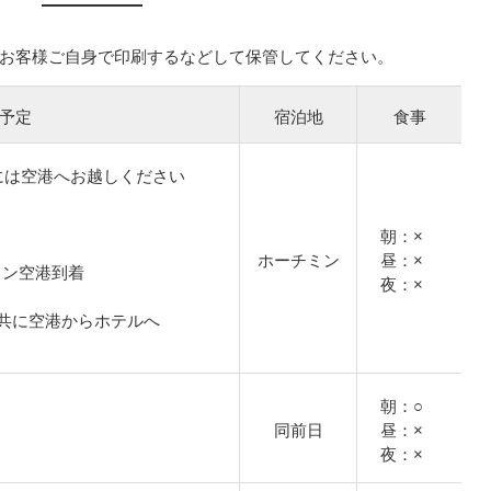
お客様ご自身で印刷するなどして保管してください。
予定
宿泊地
食事
には空港へお越しください
朝：×
ホーチミン
昼：×
ーチミン空港到着
夜：×
共に空港からホテルへ
朝：○
同前日
昼：×
夜：×