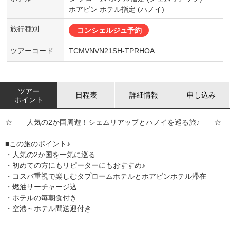
ホアビン ホテル指定 (ハノイ)
旅行種別
コンシェルジュ予約
ツアーコード
TCMVNVN21SH-TPRHOA
ツアー
日程表
詳細情報
申し込み
ポイント
☆――人気の2か国周遊！シェムリアップとハノイを巡る旅♪――☆
■この旅のポイント♪
・人気の2か国を一気に巡る
・初めての方にもリピーターにもおすすめ♪
・コスパ重視で楽しむタプロームホテルとホアビンホテル滞在
・燃油サーチャージ込
・ホテルの毎朝食付き
・空港～ホテル間送迎付き