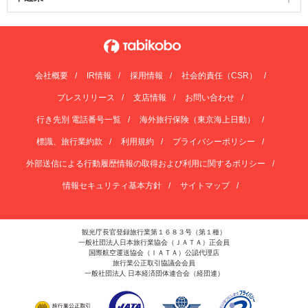
会社概要
IR情報
採用情報
社会的責任（CSR）
プレスリリース
支店情報
お問い合わせ
行き先別 電話番号一覧
海外旅行保険（東京海上日動）
標識、旅行業約款
利用規約
プライバシーポリシー
外部送信による行動履歴情報の取得および利用に関するポリシー
情報セキュリティ基本方針
サイトマップ
観光庁長官登録旅行業第１６８３号（第１種）
一般社団法人日本旅行業協会（ＪＡＴＡ）正会員
国際航空運送協会（ＩＡＴＡ）公認代理店
旅行業公正取引協議会会員
一般社団法人 日本経済団体連合会（経団連）