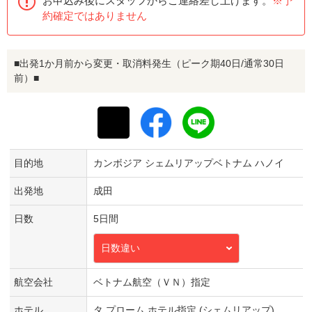
お申込み後にスタッフからご連絡差し上げます。
※予
約確定ではありません
■出発1か月前から変更・取消料発生（ピーク期40日/通常30日
前）■
目的地
カンボジア シェムリアップベトナム ハノイ
出発地
成田
日数
5日間
日数違い
航空会社
ベトナム航空（ＶＮ）指定
ホテル
タ プローム ホテル指定 (シェムリアップ)