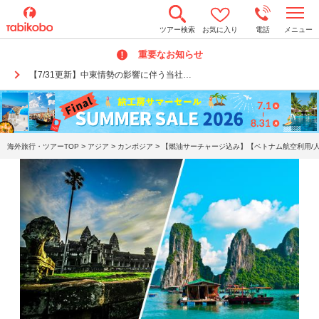
t
ツアー検索
お気に入り
電話
メニュー
o
g
重要なお知らせ
g
l
【7/31更新】中東情勢の影響に伴う当社…
e
n
a
v
i
g
a
>
>
>
海外旅行・ツアーTOP
アジア
カンボジア
【燃油サーチャージ込み】【ベトナム航空利用/人
t
i
o
n