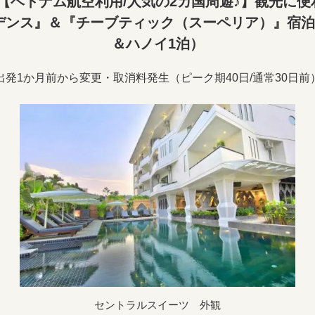
【ベトナム航空利用/人気の2カ国周遊♪】観光に便
デンス』＆『チーブティック（スーペリア）』宿泊4
＆ハノイ1泊）
出発1か月前から変更・取消料発生（ピーク期40日/通常30日前
セントラルスイーツ 外観