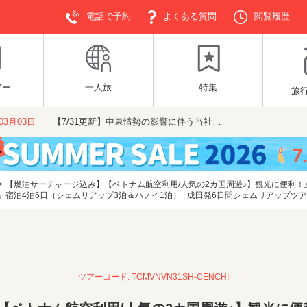
電話で予約
よくある質問
閲覧履歴
アー
一人旅
特集
旅
年03月03日
【7/31更新】中東情勢の影響に伴う当社…
>
【燃油サーチャージ込み】【ベトナム航空利用/人気の2カ国周遊♪】観光に便利
宿泊4泊6日（シェムリアップ3泊＆ハノイ1泊） | 成田発6日間シェムリアップツ
ツアーコード: TCMVNVN31SH-CENCHI