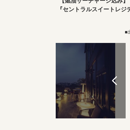
【燃油サーチャージ込み】
『セントラルスイートレジ
■