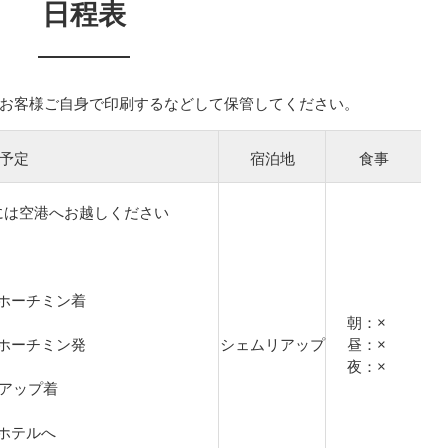
日程表
お客様ご自身で印刷するなどして保管してください。
予定
宿泊地
食事
には空港へお越しください
イorホーチミン着
朝：×
イorホーチミン発
シェムリアップ
昼：×
夜：×
ムリアップ着
ホテルへ