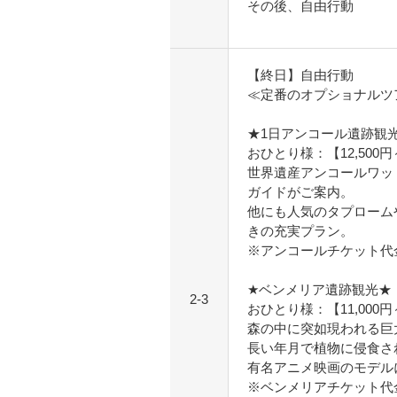
その後、自由行動
【終日】自由行動
≪定番のオプショナルツ
★1日アンコール遺跡観
おひとり様：【12,500
世界遺産アンコールワッ
ガイドがご案内。
他にも人気のタプローム
きの充実プラン。
※アンコールチケット代金
★ベンメリア遺跡観光★
2-3
おひとり様：【11,000
森の中に突如現われる巨
長い年月で植物に侵食さ
有名アニメ映画のモデル
※ベンメリアチケット代金