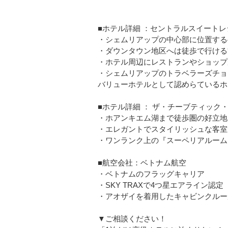
■ホテル詳細 ：セントラルスイートレ
・シェムリアップの中心部に位置する
・ダウンタウン地区へは徒歩で行ける
・ホテル周辺にレストランやショップ
・シェムリアップのトラベラーズチョ
バリューホテルとして認めらているホ
■ホテル詳細 ： ザ・チーブティック
・ホアンキエム湖まで徒歩圏の好立地
・エレガントでスタイリッシュな客室
・ワンランク上の『スーペリアルーム
■航空会社：ベトナム航空
・ベトナムのフラッグキャリア
・SKY TRAXで4つ星エアライン認定
・アオザイを着用したキャビンクルー
▼ご相談ください！