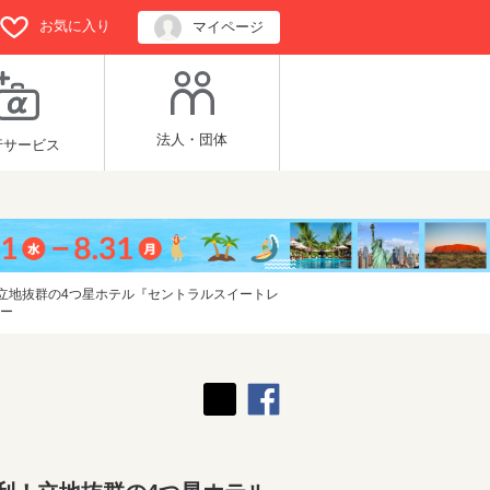
お気に入り
マイページ
法人・団体
行サービス
！立地抜群の4つ星ホテル『セントラルスイートレ
アー