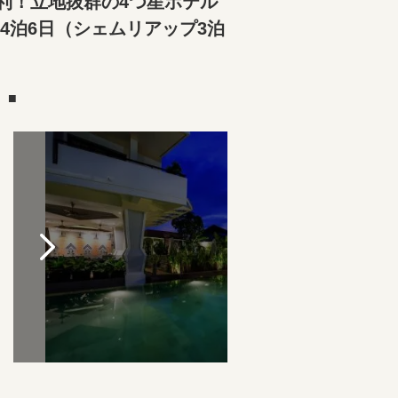
利！立地抜群の4つ星ホテル
泊6日（シェムリアップ3泊
）■