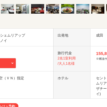
 シェムリアップ
出発地
成田
ハノイ
旅行代金
155,
2名1室利用
※燃油
/大人1名様
空（ＶＮ）指定
ホテル
セント
ムリア
ザチー
イ)
ルジュ予約