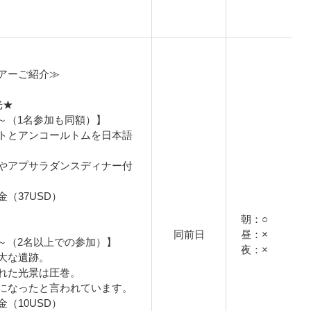
アーご紹介≫
光★
円～（1名参加も同額）】
トとアンコールトムを日本語
やアプサラダンスディナー付
（37USD）
朝：○
同前日
昼：×
円～（2名以上での参加）】
夜：×
大な遺跡。
れた光景は圧巻。
になったと言われています。
（10USD）