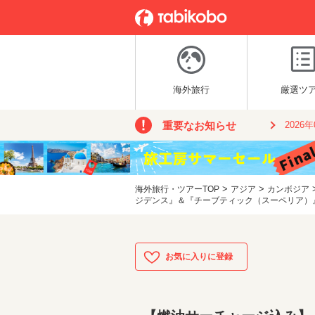
海外旅行
厳選ツ
重要なお知らせ
2026
>
>
海外旅行・ツアーTOP
アジア
カンボジア
ジデンス』＆『チーブティック（スーペリア）』