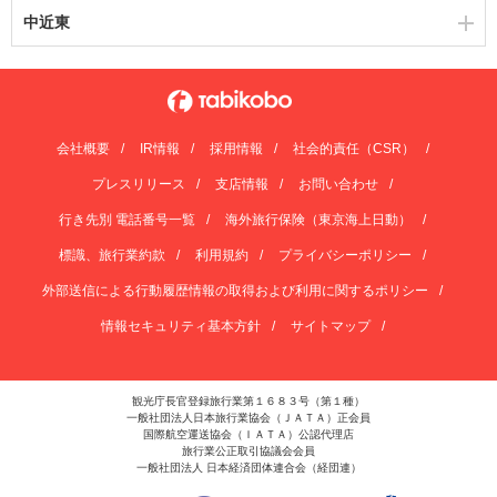
中近東
会社概要
IR情報
採用情報
社会的責任（CSR）
プレスリリース
支店情報
お問い合わせ
行き先別 電話番号一覧
海外旅行保険（東京海上日動）
標識、旅行業約款
利用規約
プライバシーポリシー
外部送信による行動履歴情報の取得および利用に関するポリシー
情報セキュリティ基本方針
サイトマップ
観光庁長官登録旅行業第１６８３号（第１種）
一般社団法人日本旅行業協会（ＪＡＴＡ）正会員
国際航空運送協会（ＩＡＴＡ）公認代理店
旅行業公正取引協議会会員
一般社団法人 日本経済団体連合会（経団連）