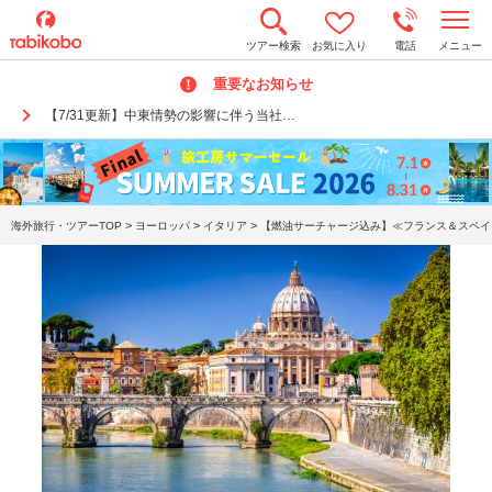
t
ツアー検索
お気に入り
電話
メニュー
o
g
重要なお知らせ
g
l
【7/31更新】中東情勢の影響に伴う当社…
e
n
a
v
i
g
a
>
>
>
海外旅行・ツアーTOP
ヨーロッパ
イタリア
【燃油サーチャージ込み】≪フランス＆スペイン
t
i
o
n