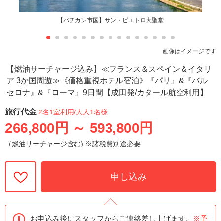
【バチカン市国】サン・ピエトロ大聖堂
画像はイメージです
【燃油サーチャージ込み】≪フランス＆スペイン＆イタリ
ア 3か国周遊≫《価格重視ホテル宿泊》『パリ』&『バル
セロナ』&『ローマ』9日間【成田発/カタール航空利用】
旅行代金
2名1室利用
/大人1名様
266,800円
～
593,800円
（燃油サーチャージ含む) ※諸税費別途必要
申し込み
お申込み後にスタッフからご連絡差し上げます。
※予