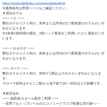
https://www.tabikobo.com/special/student/
※適用条件は専用ページをご確認ください。
▼宿泊ホテル
━━ パリ ━━
弊社ホテルリスト内の、郊外または市内の2つ星程度のホテルのいず
れかになります。
※3名様1室利用の場合、2段ベッド客室をご利用いただく場合がござ
います。
━━ バルセロナ ━━
弊社ホテルリスト内の、郊外または市内の2つ星程度のホテルのいず
れかになります。
━━ ローマ ━━
弊社ホテルリスト内の、郊外2つ星以上のホテルいずれかになりま
す。
※ローマ郊外はテルミニ駅から地下鉄で20～30分ほどの距離です。
▼航空会社
━━ 成田発/カタール航空ご利用 ━━
～世界でもトップレベルのエコノミークラスで快適な空の旅へ～